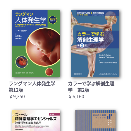
ラングマン人体発生学
カラーで学ぶ解剖生理
第12版
学 第2版
￥9,350
￥6,160