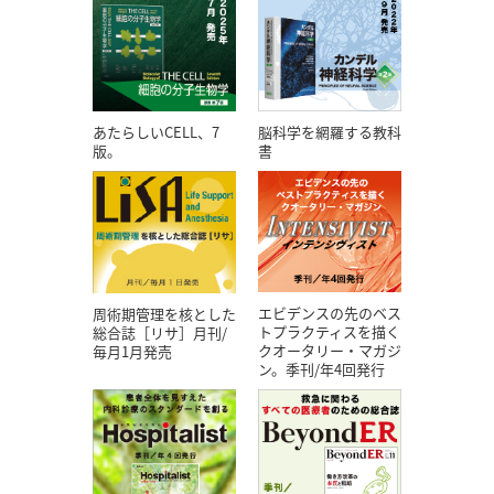
あたらしいCELL、7
脳科学を網羅する教科
版。
書
エビデンスの先のベス
周術期管理を核とした
トプラクティスを描く
総合誌［リサ］月刊/
クオータリー・マガジ
毎月1月発売
ン。季刊/年4回発行