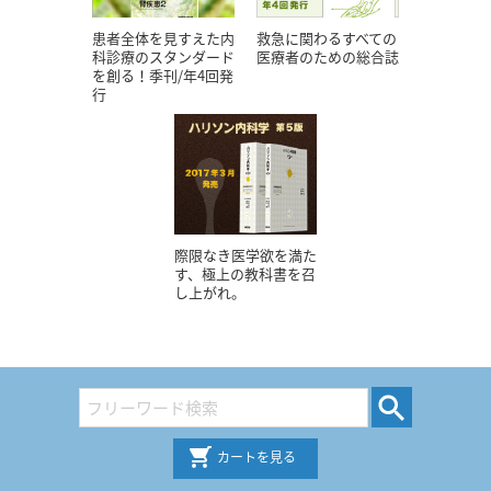
患者全体を見すえた内
救急に関わるすべての
科診療のスタンダード
医療者のための総合誌
を創る！季刊/年4回発
行
際限なき医学欲を満た
す、極上の教科書を召
し上がれ。
カートを見る