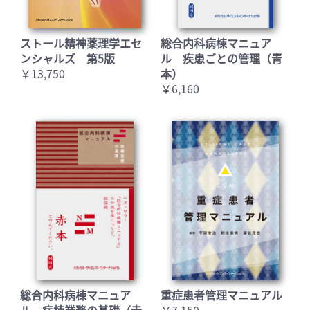
ストール精神薬理学エセ
総合内科病棟マニュア
お買い物を続ける
カートへ進む
ンシャルズ 第5版
ル 疾患ごとの管理（青
￥13,750
本）
￥6,160
総合内科病棟マニュア
重症患者管理マニュアル
ル 病棟業務の基礎（赤
￥7,150