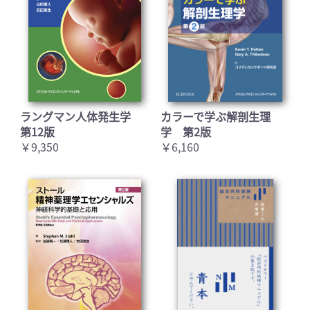
ラングマン人体発生学
カラーで学ぶ解剖生理
第12版
学 第2版
￥9,350
￥6,160