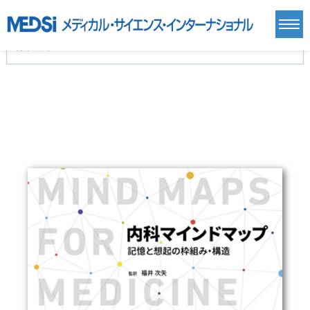
カテゴリー
新刊(直近6ヶ月)(24)
麻酔・集中治療・救急(284)
画像診断・放射線医学(98)
内科総合(27)
マニュアル(39)
医学生・研修医(258)
医学雑誌(585)
生命科学・関連書籍(38)
臨床医学:一般(359)
臨床医学:内科系(407)
臨床医学:外科系(249)
基礎医学(93)
基礎医学関連科学(80)
自然科学(25)
看護学(21)
医療技術(16)
歯科学(3)
栄養学(0)
薬学(7)
保健・体育(1)
衛生・公衆衛生学(14)
医学一般(91)
マルチメディア(0)