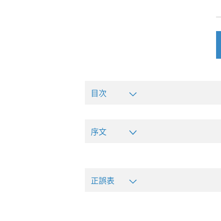
目次
序文
正誤表