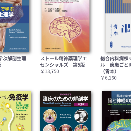
学ぶ解剖生理
ストール精神薬理学エ
総合内科病棟
版
センシャルズ 第5版
ル 疾患ごと
￥13,750
（青本）
￥6,160