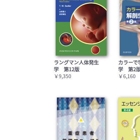
ラングマン人体発生
カラーで
学 第12版
学 第2
￥9,350
￥6,160