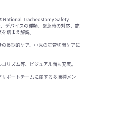
基礎医学(93)
医療技術(16)
 Tracheostomy Safety
保健・体育(1)
の方法、デバイスの種類、緊急時の対応、施
点を踏まえ解説。
者の長期的ケア、小児の気管切開ケアに
ルゴリズム等、ビジュアル面も充実。
アサポートチームに属する多職種メン