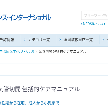
MEDSiについて
改訂情報
カテゴリ一覧
全国取扱書店一覧
中治療医学(ICU・CCU)
気管切開 包括的ケアマニュアル
麻酔・集中治療・救急(284)
画像診断・放射線医学(98)
気管切開 包括的ケアマニュアル
医学生・研修医(258)
医学雑誌(585)
急性期から在宅、成人から小児まで