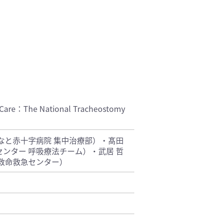
Care：The National Tracheostomy
なと赤十字病院 集中治療部）・髙田
ンター 呼吸療法チーム）・武居 哲
救命救急センター）