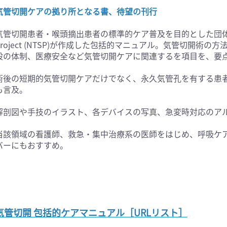
気管切開ケアの拠り所となる書、待望の刊行
医学:内科系(407)
臨床医学:外科系(249)
科学(25)
看護学(21)
気管切開患者・喉頭摘出患者の標準的ケア普及を目的とした団体 National
学(0)
薬学(7)
Project (NTSP)が作成した包括的マニュアル。気管切開術
設の体制、医療安全など気管切開ケアに関連するを項目を、要
一般(91)
マルチメディア(0)
術後の短期的気管切開ケアだけでなく、永久気管孔を有する患
も言及。
解剖図や手技のイラスト、各デバイスの写真、急変時対応のア
当該領域の看護師、救急・集中治療系の医師をはじめ、呼吸ケ
バーにもおすすめ。
気管切開 包括的ケアマニュアル［URLリスト］