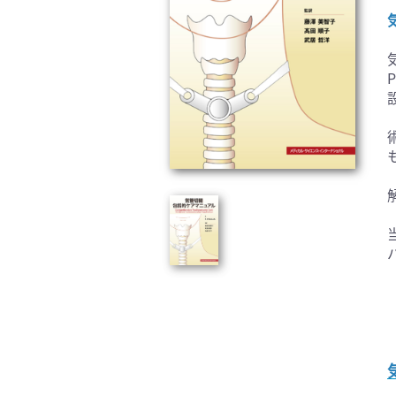
臨床医学:一般(359)
臨床
基礎医学関連科学(80)
自然
歯科学(3)
栄養
衛生・公衆衛生学(14)
医学