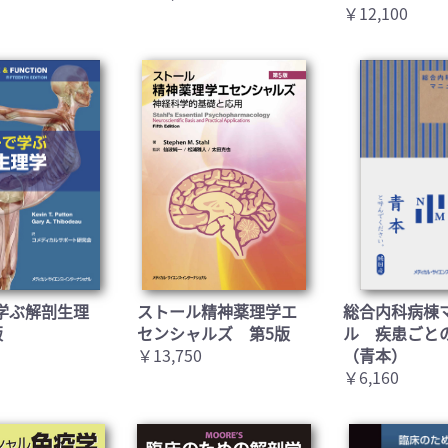
￥12,100
お買い物を続ける
カートへ進む
学ぶ解剖生理
ストール精神薬理学エ
総合内科病棟
版
センシャルズ 第5版
ル 疾患ごと
￥13,750
（青本）
￥6,160