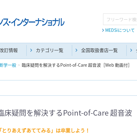
MEDSiについて
改訂情報
カテゴリ一覧
全国取扱書店一覧
断学一般
臨床疑問を解決するPoint-of-Care 超音波［Web 動画付］
麻酔・集中治療・救急(284)
画像診断・放射線医学(98)
臨床疑問を解決するPoint-of-Care 超音波
医学生・研修医(258)
医学雑誌(585)
「とりあえずあててみる」は卒業しよう！