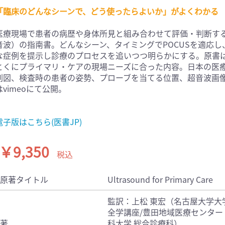
「臨床のどんなシーンで、どう使ったらよいか」がよくわかる
医学:内科系(407)
臨床医学:外科系(249)
科学(25)
看護学(21)
医療現場で患者の病歴や身体所見と組み合わせて評価・判断する際に用い
学(0)
薬学(7)
音波）の指南書。どんなシーン、タイミングでPOCUSを適応
な症例を提示し診療のプロセスを追いつつ明らかにする。原書
一般(91)
マルチメディア(0)
とくにプライマリ・ケアの現場ニーズに合った内容。日本の医
剖図、検査時の患者の姿勢、プローブを当てる位置、超音波画
はvimeoにて公開。
電子版はこちら(医書JP)
￥9,350
税込
原著タイトル
Ultrasound for Primary Care
監訳：上松 東宏（名古屋大学大
全学講座/豊田地域医療センター
著
科大学 総合診療科）