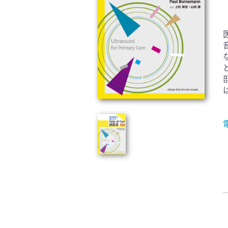
臨床医学:一般(359)
臨床
基礎医学関連科学(80)
自然
歯科学(3)
栄養
衛生・公衆衛生学(14)
医学