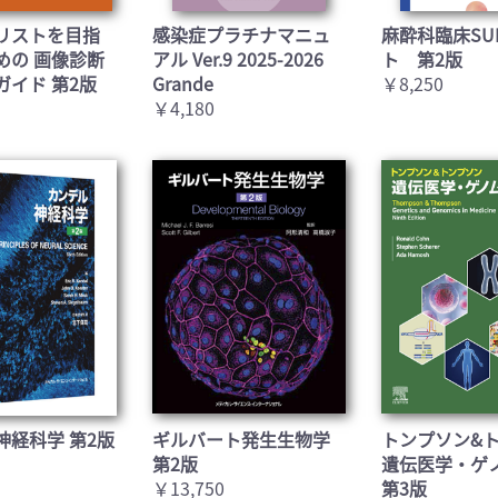
リストを目指
感染症プラチナマニュ
麻酔科臨床SU
めの 画像診断
アル Ver.9 2025-2026
ト 第2版
ガイド 第2版
Grande
￥8,250
￥4,180
神経科学 第2版
ギルバート発生生物学
トンプソン&
第2版
遺伝医学・ゲ
￥13,750
第3版