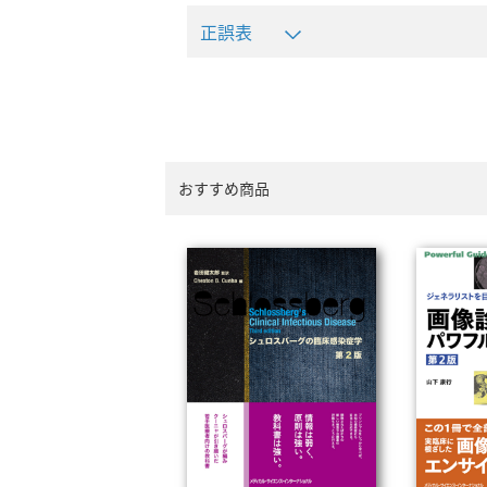
正誤表
おすすめ商品
新しい視聴⽤の URL および QR コー