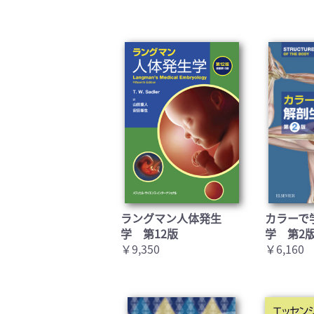
ラングマン人体発生
カラーで
学 第12版
学 第2
￥9,350
￥6,160