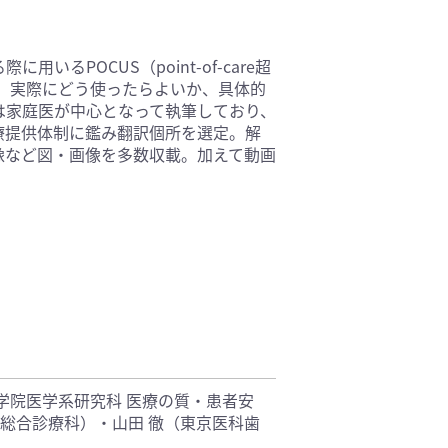
基礎医学(93)
医療技術(16)
るPOCUS（point-of-care超
保健・体育(1)
し、実際にどう使ったらよいか、具体的
は家庭医が中心となって執筆しており、
療提供体制に鑑み翻訳個所を選定。解
像など図・画像を多数収載。加えて動画
学院医学系研究科 医療の質・患者安
 総合診療科）・山田 徹（東京医科歯