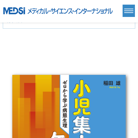
カテゴリー
新刊(直近6ヶ月)(24)
麻酔・集中治療・救急(284)
画像診断・放射線医学(98)
内科総合(27)
マニュアル(39)
医学生・研修医(258)
医学雑誌(585)
生命科学・関連書籍(38)
臨床医学:一般(359)
臨床医学:内科系(407)
臨床医学:外科系(249)
基礎医学(93)
基礎医学関連科学(80)
自然科学(25)
看護学(21)
医療技術(16)
歯科学(3)
栄養学(0)
薬学(7)
保健・体育(1)
衛生・公衆衛生学(14)
医学一般(91)
マルチメディア(0)