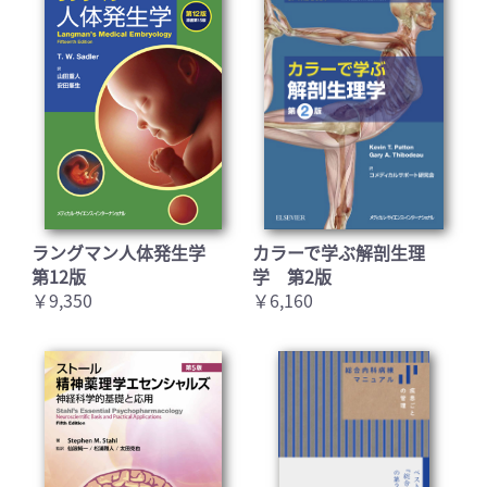
ラングマン人体発生学
カラーで学ぶ解剖生理
第12版
学 第2版
￥9,350
￥6,160