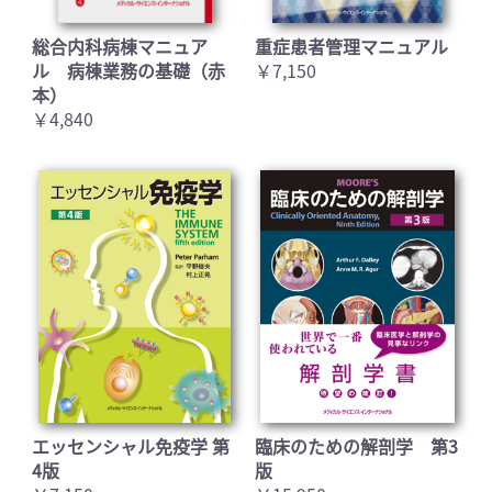
総合内科病棟マニュア
重症患者管理マニュアル
ル 病棟業務の基礎（赤
￥7,150
本）
￥4,840
エッセンシャル免疫学 第
臨床のための解剖学 第3
4版
版