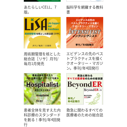
あたらしいCELL、7
脳科学を網羅する教科
版。
書
エビデンスの先のベス
周術期管理を核とした
トプラクティスを描く
総合誌［リサ］月刊/
クオータリー・マガジ
毎月1月発売
ン。季刊/年4回発行
患者全体を見すえた内
救急に関わるすべての
科診療のスタンダード
医療者のための総合誌
を創る！季刊/年4回発
行