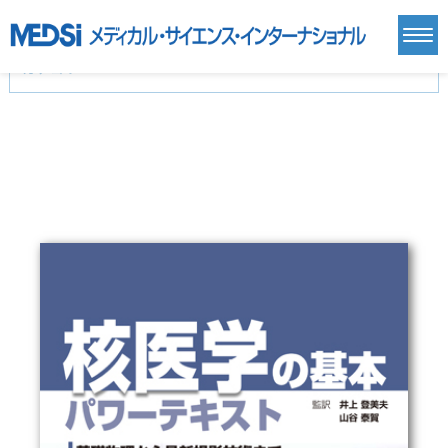
カテゴリー
新刊(直近6ヶ月)(24)
麻酔・集中治療・救急(284)
画像診断・放射線医学(98)
内科総合(27)
マニュアル(39)
医学生・研修医(258)
医学雑誌(585)
生命科学・関連書籍(38)
臨床医学:一般(359)
臨床医学:内科系(407)
臨床医学:外科系(249)
基礎医学(93)
基礎医学関連科学(80)
自然科学(25)
看護学(21)
医療技術(16)
歯科学(3)
栄養学(0)
薬学(7)
保健・体育(1)
衛生・公衆衛生学(14)
医学一般(91)
マルチメディア(0)