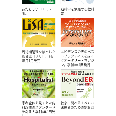
あたらしいCELL、7
脳科学を網羅する教科
版。
書
エビデンスの先のベス
周術期管理を核とした
トプラクティスを描く
総合誌［リサ］月刊/
クオータリー・マガジ
毎月1月発売
ン。季刊/年4回発行
患者全体を見すえた内
救急に関わるすべての
科診療のスタンダード
医療者のための総合誌
を創る！季刊/年4回発
行