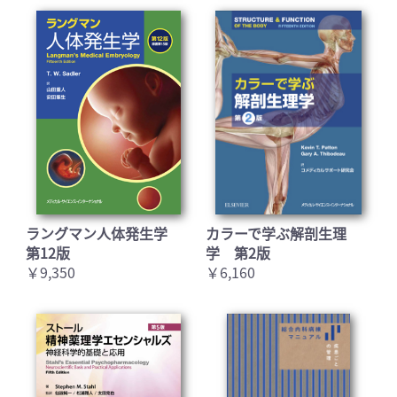
ラングマン人体発生学
カラーで学ぶ解剖生理
第12版
学 第2版
￥9,350
￥6,160