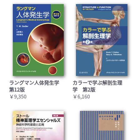
ラングマン人体発生学
カラーで学ぶ解剖生理
第12版
学 第2版
￥9,350
￥6,160