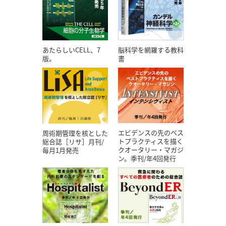
あたらしいCELL、7
脳科学を網羅する教科
版。
書
エビデンスの先のベス
周術期管理を核とした
トプラクティスを描く
総合誌［リサ］月刊/
クオータリー・マガジ
毎月1月発売
ン。季刊/年4回発行