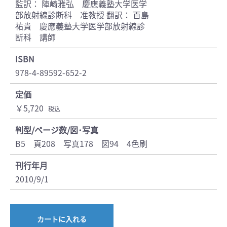
監訳： 陣崎雅弘 慶應義塾大学医学
部放射線診断科 准教授 翻訳： 百島
祐貴 慶應義塾大学医学部放射線診
断科 講師
ISBN
978-4-89592-652-2
定価
￥5,720
税込
判型/ページ数/図･写真
B5 頁208 写真178 図94 4色刷
刊行年月
2010/9/1
カートに入れる