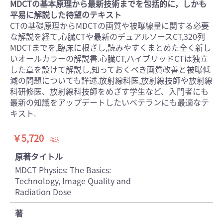
MDCTの基本原理から最新技術までを包括的に，しかも
平易に解説した待望のテキスト
CTの基礎原理からMDCTの画質や被曝線量に関する必要
な解説を経て,心臓CTや最新のデュアルソースCT,320列
MDCTまでを,臨床に根ざし,読みやすくまとめた全く新し
いオールカラーの解説書.心臓CT,ハイブリッドCTは独立
した章を設けて解説し,知っておくべき画質改善と被曝低
減の問題についても詳述.放射線科医,放射線技師や放射線
科研修医、放射線科技師をめざす学生など、入門者にも
最新の知識をアップデートしたいベテランにも最適なテ
キスト.
￥5,720
税込
原著タイトル
MDCT Physics: The Basics:
Technology, Image Quality and
Radiation Dose
著