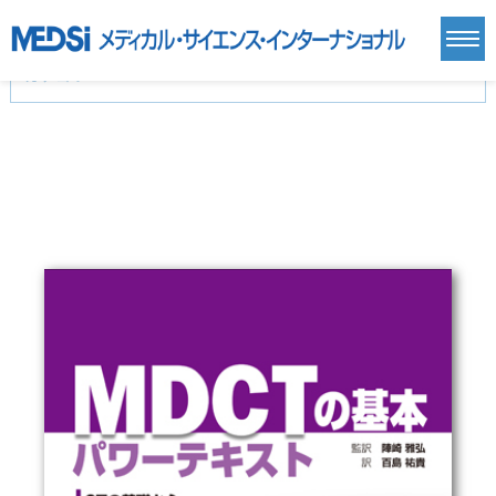
カテゴリー
新刊(直近6ヶ月)(24)
麻酔・集中治療・救急(284)
画像診断・放射線医学(98)
内科総合(27)
マニュアル(39)
医学生・研修医(258)
医学雑誌(585)
生命科学・関連書籍(38)
臨床医学:一般(359)
臨床医学:内科系(407)
臨床医学:外科系(249)
基礎医学(93)
基礎医学関連科学(80)
自然科学(25)
看護学(21)
医療技術(16)
歯科学(3)
栄養学(0)
薬学(7)
保健・体育(1)
衛生・公衆衛生学(14)
医学一般(91)
マルチメディア(0)