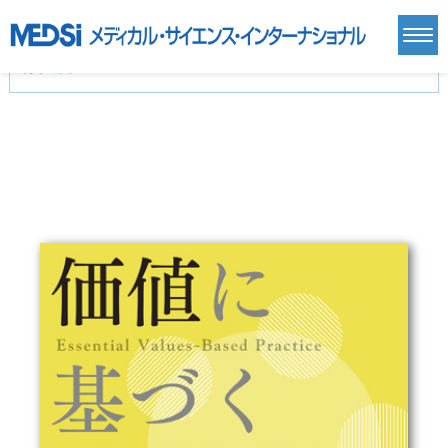
カテゴリー
新刊(直近6ヶ月)(24)
麻酔・集中治療・救急(284)
画像診断・放射線医学(98)
内科総合(27)
マニュアル(39)
医学生・研修医(258)
医学雑誌(585)
生命科学・関連書籍(38)
臨床医学:一般(359)
臨床医学:内科系(407)
臨床医学:外科系(249)
基礎医学(93)
基礎医学関連科学(80)
自然科学(25)
看護学(21)
医療技術(16)
歯科学(3)
栄養学(0)
薬学(7)
保健・体育(1)
衛生・公衆衛生学(14)
医学一般(91)
マルチメディア(0)