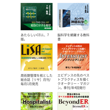
あたらしいCELL、7
脳科学を網羅する教科
版。
書
エビデンスの先のベス
周術期管理を核とした
トプラクティスを描く
総合誌［リサ］月刊/
クオータリー・マガジ
毎月1月発売
ン。季刊/年4回発行