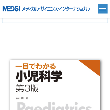
カテゴリー
新刊(直近6ヶ月)(24)
麻酔・集中治療・救急(284)
画像診断・放射線医学(98)
内科総合(27)
マニュアル(39)
医学生・研修医(258)
医学雑誌(585)
生命科学・関連書籍(38)
臨床医学:一般(359)
臨床医学:内科系(407)
臨床医学:外科系(249)
基礎医学(93)
基礎医学関連科学(80)
自然科学(25)
看護学(21)
医療技術(16)
歯科学(3)
栄養学(0)
薬学(7)
保健・体育(1)
衛生・公衆衛生学(14)
医学一般(91)
マルチメディア(0)