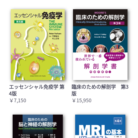
エッセンシャル免疫学 第
臨床のための解剖学 第3
4版
版
￥7,150
￥15,950