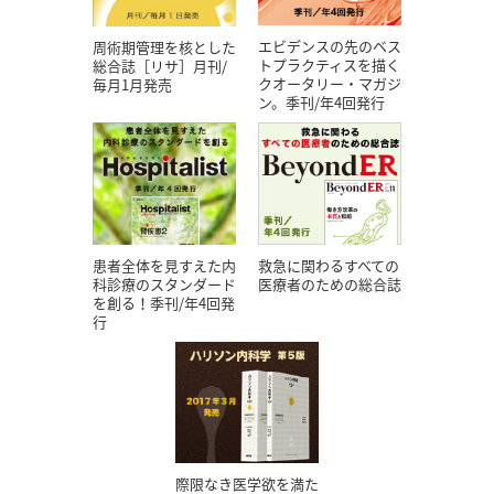
エビデンスの先のベス
周術期管理を核とした
トプラクティスを描く
総合誌［リサ］月刊/
クオータリー・マガジ
毎月1月発売
ン。季刊/年4回発行
患者全体を見すえた内
救急に関わるすべての
科診療のスタンダード
医療者のための総合誌
を創る！季刊/年4回発
行
際限なき医学欲を満た