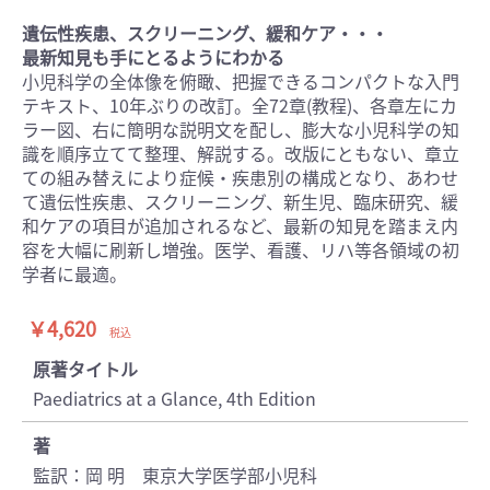
遺伝性疾患、スクリーニング、緩和ケア・・・
最新知見も手にとるようにわかる
小児科学の全体像を俯瞰、把握できるコンパクトな入門
テキスト、10年ぶりの改訂。全72章(教程)、各章左にカ
ラー図、右に簡明な説明文を配し、膨大な小児科学の知
識を順序立てて整理、解説する。改版にともない、章立
ての組み替えにより症候・疾患別の構成となり、あわせ
て遺伝性疾患、スクリーニング、新生児、臨床研究、緩
和ケアの項目が追加されるなど、最新の知見を踏まえ内
容を大幅に刷新し増強。医学、看護、リハ等各領域の初
学者に最適。
￥4,620
税込
原著タイトル
Paediatrics at a Glance, 4th Edition
著
監訳：岡 明 東京大学医学部小児科