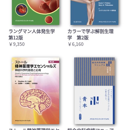
ラングマン人体発生学
カラーで学ぶ解剖生理
第12版
学 第2版
￥9,350
￥6,160