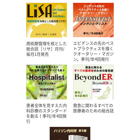
エビデンスの先のベス
周術期管理を核とした
トプラクティスを描く
総合誌［リサ］月刊/
クオータリー・マガジ
毎月1月発売
ン。季刊/年4回発行
患者全体を見すえた内
救急に関わるすべての
科診療のスタンダード
医療者のための総合誌
を創る！季刊/年4回発
行