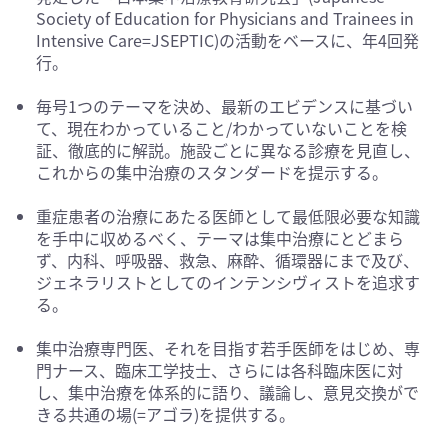
Society of Education for Physicians and Trainees in
Intensive Care=JSEPTIC)の活動をベースに、年4回発
行。
毎号1つのテーマを決め、最新のエビデンスに基づい
て、現在わかっていること/わかっていないことを検
証、徹底的に解説。施設ごとに異なる診療を見直し、
これからの集中治療のスタンダードを提示する。
重症患者の治療にあたる医師として最低限必要な知識
を手中に収めるべく、テーマは集中治療にとどまら
ず、内科、呼吸器、救急、麻酔、循環器にまで及び、
ジェネラリストとしてのインテンシヴィストを追求す
る。
集中治療専門医、それを目指す若手医師をはじめ、専
門ナース、臨床工学技士、さらには各科臨床医に対
し、集中治療を体系的に語り、議論し、意見交換がで
きる共通の場(=アゴラ)を提供する。