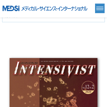
カテゴリー
新刊(直近6ヶ月)(24)
麻酔・集中治療・救急(284)
画像診断・放射線医学(98)
内科総合(27)
マニュアル(39)
医学生・研修医(258)
医学雑誌(585)
生命科学・関連書籍(38)
臨床医学:一般(359)
臨床医学:内科系(407)
臨床医学:外科系(249)
基礎医学(93)
基礎医学関連科学(80)
自然科学(25)
看護学(21)
医療技術(16)
歯科学(3)
栄養学(0)
薬学(7)
保健・体育(1)
衛生・公衆衛生学(14)
医学一般(91)
マルチメディア(0)