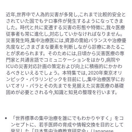
近年,世界中で人為的災害が多発し,これまで比較的安全と
されていた国でもテロ事件が発生するようになってきま
した。時代と共に変遷する災害の形態や特徴に,我々医療
従事者も常に進化し,対応していかなければなりません。
災害発生時,集中治療医には,資源の需給バランスや治療優
先度など,さまざまな要素を判断しながら診療にあたるこ
とが求められます。そのためには,日頃から災害医療の専
門家と共通言語でコミュニケーションをはかり,病院や
ICUの災害対応計画の策定および向上に積極的にかかわ
るべきといえるでしょう。本特集では, 2020年東京オリ
ンピック・パラリンピックを目前にし,集中治療医学にお
いてオリ・パラとその先までを見据えた災害医療の基礎
固めが必要とされる今,知識と知見の整理を行います。
「世界標準の集中治療を誰にでもわかりやすく」をコ
ンセプトに、若手医師の育成や情報交換を目的として
発足した「日本集中治療教育研究会」(Japanese