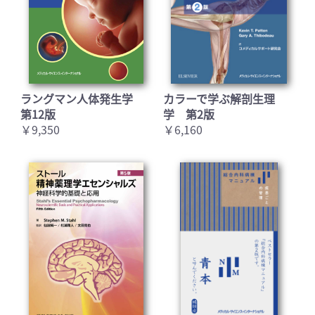
ラングマン人体発生学
カラーで学ぶ解剖生理
第12版
学 第2版
￥9,350
￥6,160