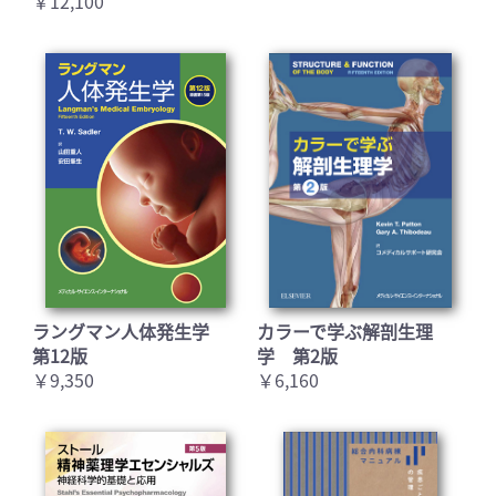
￥12,100
お買い物を続ける
カートへ進む
ラングマン人体発生学
カラーで学ぶ解剖生理
第12版
学 第2版
￥9,350
￥6,160