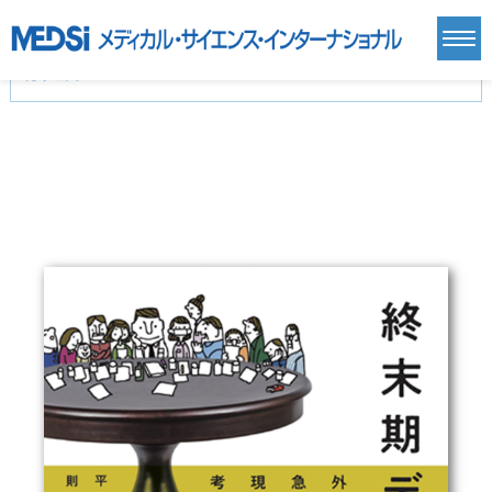
カテゴリー
新刊(直近6ヶ月)(23)
麻酔・集中治療・救急(284)
画像診断・放射線医学(98)
内科総合(27)
マニュアル(39)
医学生・研修医(258)
医学雑誌(585)
生命科学・関連書籍(38)
臨床医学:一般(359)
臨床医学:内科系(407)
臨床医学:外科系(249)
基礎医学(93)
基礎医学関連科学(80)
自然科学(25)
看護学(21)
医療技術(16)
歯科学(3)
栄養学(0)
薬学(7)
保健・体育(1)
衛生・公衆衛生学(14)
医学一般(91)
マルチメディア(0)