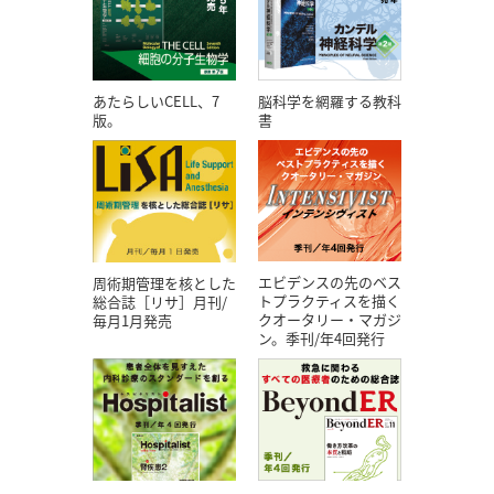
あたらしいCELL、7
脳科学を網羅する教科
版。
書
エビデンスの先のベス
周術期管理を核とした
トプラクティスを描く
総合誌［リサ］月刊/
クオータリー・マガジ
毎月1月発売
ン。季刊/年4回発行