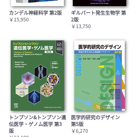
カンデル神経科学 第2版
ギルバート発生生物学 第
￥15,950
2版
￥13,750
トンプソン&トンプソン遺
医学的研究のデザイン
伝医学・ゲノム医学 第3
第5版
版
￥6,270