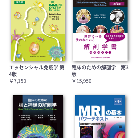
エッセンシャル免疫学 第
臨床のための解剖学 第3
4版
版
￥7,150
￥15,950