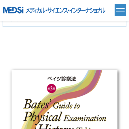
カテゴリー
新刊(直近6ヶ月)(24)
麻酔・集中治療・救急(284)
画像診断・放射線医学(98)
内科総合(27)
マニュアル(39)
医学生・研修医(258)
医学雑誌(585)
生命科学・関連書籍(38)
臨床医学:一般(359)
臨床医学:内科系(407)
臨床医学:外科系(249)
基礎医学(93)
基礎医学関連科学(80)
自然科学(25)
看護学(21)
医療技術(16)
歯科学(3)
栄養学(0)
薬学(7)
保健・体育(1)
衛生・公衆衛生学(14)
医学一般(91)
マルチメディア(0)