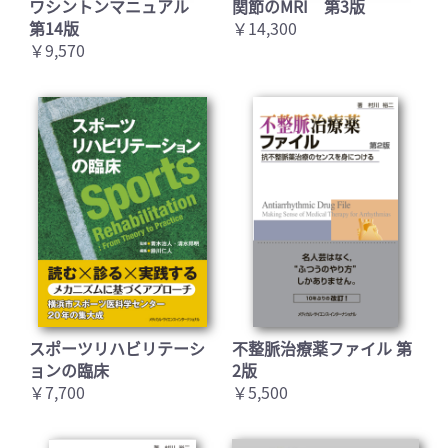
ワシントンマニュアル
関節のMRI 第3版
第14版
￥14,300
￥9,570
スポーツリハビリテーシ
不整脈治療薬ファイル 第
ョンの臨床
2版
￥7,700
￥5,500