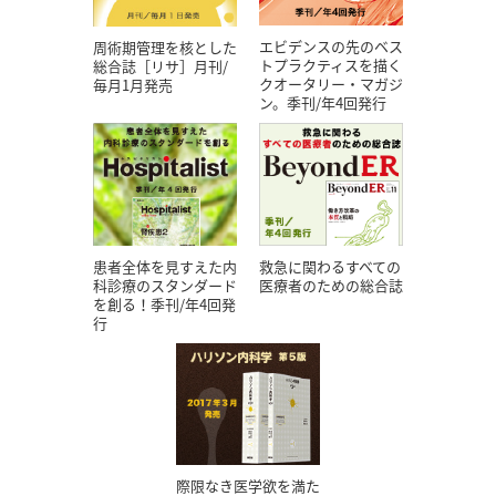
エビデンスの先のベス
周術期管理を核とした
トプラクティスを描く
総合誌［リサ］月刊/
クオータリー・マガジ
毎月1月発売
ン。季刊/年4回発行
患者全体を見すえた内
救急に関わるすべての
科診療のスタンダード
医療者のための総合誌
を創る！季刊/年4回発
行
際限なき医学欲を満た