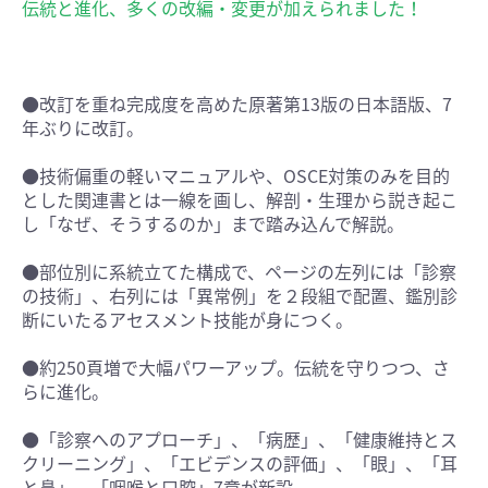
伝統と進化、多くの改編・変更が加えられました！
●改訂を重ね完成度を高めた原著第13版の日本語版、7
年ぶりに改訂。
●技術偏重の軽いマニュアルや、OSCE対策のみを目的
とした関連書とは一線を画し、解剖・生理から説き起こ
し「なぜ、そうするのか」まで踏み込んで解説。
●部位別に系統立てた構成で、ページの左列には「診察
の技術」、右列には「異常例」を２段組で配置、鑑別診
断にいたるアセスメント技能が身につく。
●約250頁増で大幅パワーアップ。伝統を守りつつ、さ
らに進化。
●「診察へのアプローチ」、「病歴」、「健康維持とス
クリーニング」、「エビデンスの評価」、「眼」、「耳
と鼻」、「咽喉と口腔」7章が新設。