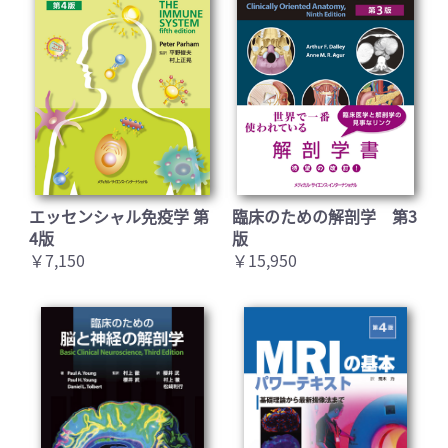
エッセンシャル免疫学 第
臨床のための解剖学 第3
4版
版
￥7,150
￥15,950