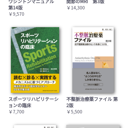
ワシントンマニュアル
関節のMRI 第3版
第14版
￥14,300
￥9,570
スポーツリハビリテーシ
不整脈治療薬ファイル 第
ョンの臨床
2版
￥7,700
￥5,500