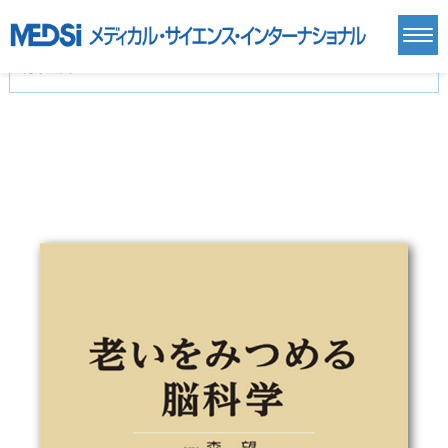
カテゴリー
新刊(直近6ヶ月)(24)
麻酔・集中治療・救急(284)
画像診断・放射線医学(98)
内科総合(27)
マニュアル(39)
医学生・研修医(258)
医学雑誌(585)
生命科学・関連書籍(38)
臨床医学:一般(359)
臨床医学:内科系(407)
臨床医学:外科系(249)
基礎医学(93)
基礎医学関連科学(80)
自然科学(25)
看護学(21)
医療技術(16)
歯科学(3)
栄養学(0)
薬学(7)
保健・体育(1)
衛生・公衆衛生学(14)
医学一般(91)
マルチメディア(0)