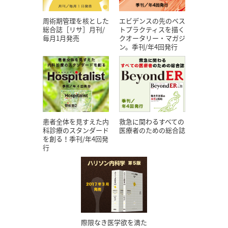
エビデンスの先のベス
周術期管理を核とした
トプラクティスを描く
総合誌［リサ］月刊/
クオータリー・マガジ
毎月1月発売
ン。季刊/年4回発行
患者全体を見すえた内
救急に関わるすべての
科診療のスタンダード
医療者のための総合誌
を創る！季刊/年4回発
行
際限なき医学欲を満た