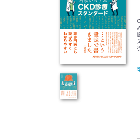
臨床医学:一般(359)
臨床
基礎医学関連科学(80)
自然
歯科学(3)
栄養
衛生・公衆衛生学(14)
医学