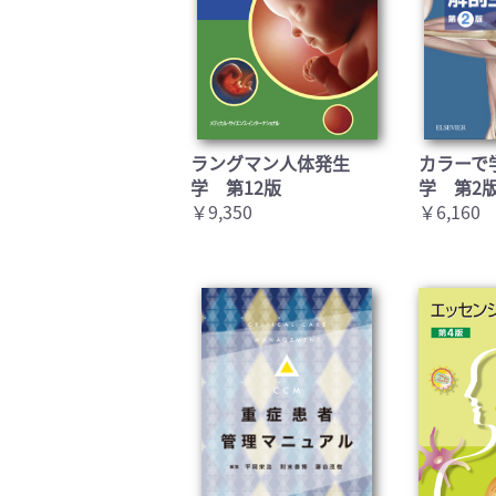
ラングマン人体発生
カラーで
学 第12版
学 第2
￥9,350
￥6,160