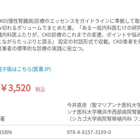
医学:内科系(407)
臨床医学:外科系(249)
科学(25)
看護学(21)
CKD(慢性腎臓病)診療のエッセンスをガイドラインに準拠して
学(0)
薬学(7)
み切れるボリュームでまとめた書。「ある一般内科医むけの研
臓内科医ふたりが、CKD診療のこれまでの変遷、ポイントや悩
一般(91)
マルチメディア(0)
えながらたっぷりと語る」 設定の対話形式で収載。CKD患者
従事者の標準的な診療の実践に役立つ。
電子版はこちら(医書JP)
￥3,520
税込
今井直彦（聖マリアンナ医科大
ンナ医科大学横浜市西部病院腎
著
（シカゴ大学病院腎移植内科 フ
ISBN
978-4-8157-3109-0