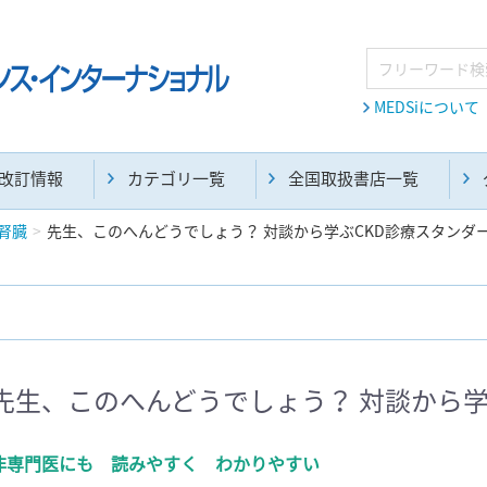
MEDSiについて
改訂情報
カテゴリ一覧
全国取扱書店一覧
腎臓
先生、このへんどうでしょう？ 対談から学ぶCKD診療スタンダ
麻酔・集中治療・救急(284)
画像診断・放射線医学(98)
先生、このへんどうでしょう？ 対談から学
医学生・研修医(258)
医学雑誌(585)
非専門医にも 読みやすく わかりやすい