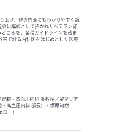
基礎医学(93)
医療技術(16)
取り上げ、非専門医にもわかりやすく読
保健・体育(1)
究会に講師として招かれたベテラン腎
みどころを、各種ガイドラインを踏ま
を外来で診る内科医をはじめとした医療
学腎臓・高血圧内科 准教授／聖マリア
臓・高血圧内科 部長）・塚原知樹
ェロー）