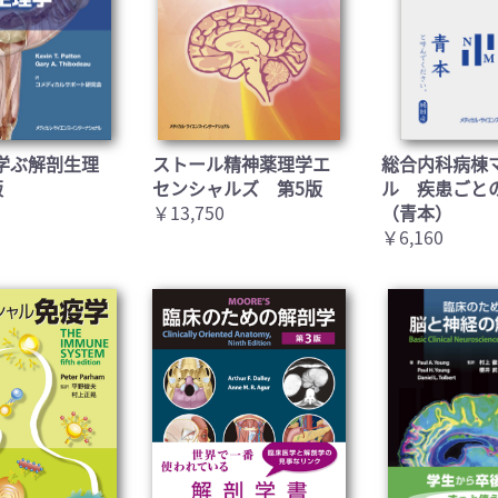
お買い物を続ける
カートへ進む
学ぶ解剖生理
ストール精神薬理学エ
総合内科病棟
版
センシャルズ 第5版
ル 疾患ごと
￥13,750
（青本）
￥6,160