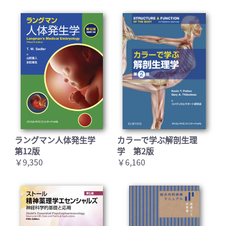
ラングマン人体発生学
カラーで学ぶ解剖生理
第12版
学 第2版
￥9,350
￥6,160