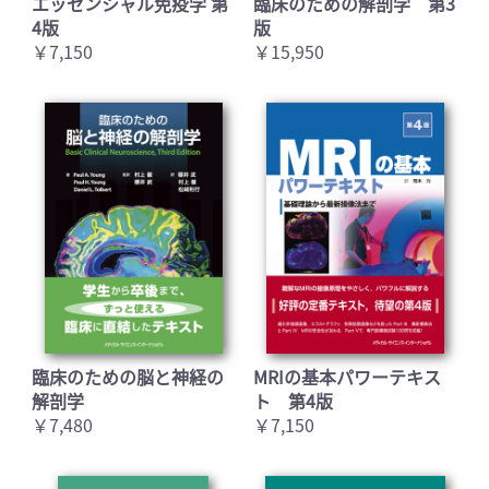
エッセンシャル免疫学 第
臨床のための解剖学 第3
4版
版
￥7,150
￥15,950
臨床のための脳と神経の
MRIの基本パワーテキス
解剖学
ト 第4版
￥7,480
￥7,150