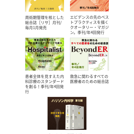
エビデンスの先のベス
周術期管理を核とした
トプラクティスを描く
総合誌［リサ］月刊/
クオータリー・マガジ
毎月1月発売
ン。季刊/年4回発行
患者全体を見すえた内
救急に関わるすべての
科診療のスタンダード
医療者のための総合誌
を創る！季刊/年4回発
行