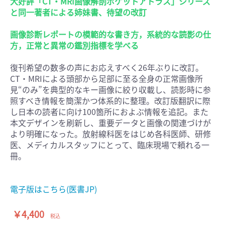
大好評「CT・MRI画像解剖ポケットアトラス」シリーズ
と同一著者による姉妹書、待望の改訂
画像診断レポートの模範的な書き方，系統的な読影の仕
方，正常と異常の鑑別指標を学べる
復刊希望の数多の声にお応えすべく26年ぶりに改訂。
CT・MRIによる頭部から足部に至る全身の正常画像所
見“のみ”を典型的なキー画像に絞り収載し、読影時に参
照すべき情報を簡潔かつ体系的に整理。改訂版翻訳に際
し日本の読者に向け100箇所におよぶ情報を追記。また
本文デザインを刷新し、重要データと画像の関連づけが
より明確になった。放射線科医をはじめ各科医師、研修
医、メディカルスタッフにとって、臨床現場で頼れる一
冊。
電子版はこちら(医書JP)
￥4,400
税込