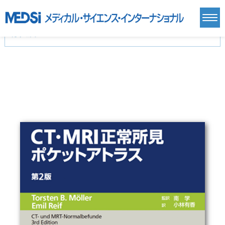
カテゴリー
新刊(直近6ヶ月)(24)
麻酔・集中治療・救急(284)
画像診断・放射線医学(98)
内科総合(27)
マニュアル(39)
医学生・研修医(258)
医学雑誌(585)
生命科学・関連書籍(38)
臨床医学:一般(359)
臨床医学:内科系(407)
臨床医学:外科系(249)
基礎医学(93)
基礎医学関連科学(80)
自然科学(25)
看護学(21)
医療技術(16)
歯科学(3)
栄養学(0)
薬学(7)
保健・体育(1)
衛生・公衆衛生学(14)
医学一般(91)
マルチメディア(0)