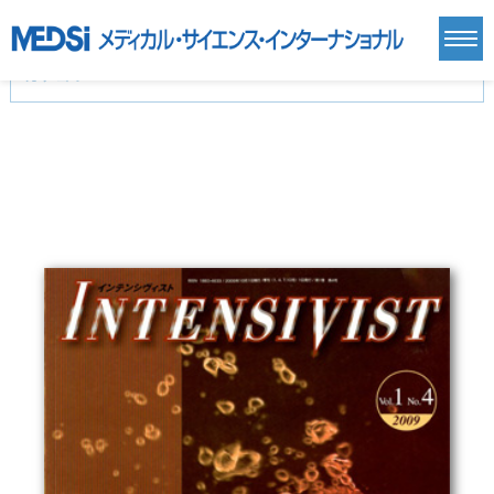
カテゴリー
新刊(直近6ヶ月)(23)
麻酔・集中治療・救急(284)
画像診断・放射線医学(98)
内科総合(27)
マニュアル(39)
医学生・研修医(258)
医学雑誌(585)
生命科学・関連書籍(38)
臨床医学:一般(359)
臨床医学:内科系(407)
臨床医学:外科系(249)
基礎医学(93)
基礎医学関連科学(80)
自然科学(25)
看護学(21)
医療技術(16)
歯科学(3)
栄養学(0)
薬学(7)
保健・体育(1)
衛生・公衆衛生学(14)
医学一般(91)
マルチメディア(0)