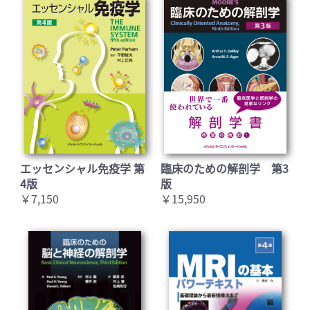
エッセンシャル免疫学 第
臨床のための解剖学 第3
4版
版
￥7,150
￥15,950