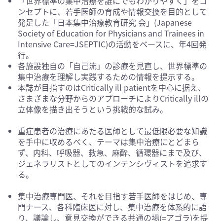
「世界標準の集中治療を誰にでもわかりやすく」をコ
ンセプトに、若手医師の育成や情報交換を目的として
発足した「日本集中治療教育研究 会」(Japanese
Society of Education for Physicians and Trainees in
Intensive Care=JSEPTIC)の活動をベースに、年4回発
行。
各施設独自の「自己流」の診療を見直し、世界標準の
集中治療を理解し実践するための情報を提示する。
本誌が目指すのはCritically ill patientを中心に据え、
さまざまな分野からのアプローチによりCritically illの
立体像を描き出そうという挑戦的な試み。
重症患者の治療にあたる医師として最低限必要な知識
を手中に収めるべく、テーマは集中治療にとどまら
ず、内科、呼吸器、救急、麻酔、循環器にまで及び、
ジェネラリストとしてのインテンシヴィストを追求す
る。
集中治療専門医、それを目指す若手医師をはじめ、専
門ナース、各科臨床医に対し、集中治療を体系的に語
り、議論し、意見交換ができる共通の場(=アゴラ)を提