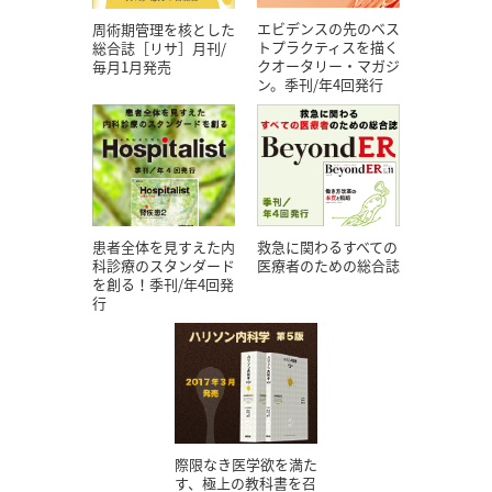
エビデンスの先のベス
周術期管理を核とした
トプラクティスを描く
総合誌［リサ］月刊/
クオータリー・マガジ
毎月1月発売
ン。季刊/年4回発行
患者全体を見すえた内
救急に関わるすべての
科診療のスタンダード
医療者のための総合誌
を創る！季刊/年4回発
行
際限なき医学欲を満た
す、極上の教科書を召