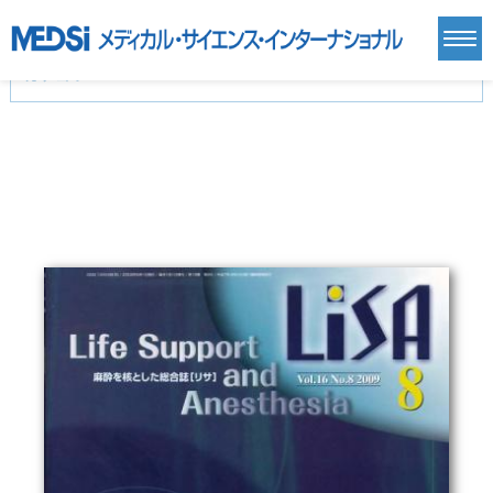
カテゴリー
新刊(直近6ヶ月)(24)
麻酔・集中治療・救急(284)
画像診断・放射線医学(98)
内科総合(27)
マニュアル(39)
医学生・研修医(258)
医学雑誌(585)
生命科学・関連書籍(38)
臨床医学:一般(359)
臨床医学:内科系(407)
臨床医学:外科系(249)
基礎医学(93)
基礎医学関連科学(80)
自然科学(25)
看護学(21)
医療技術(16)
歯科学(3)
栄養学(0)
薬学(7)
保健・体育(1)
衛生・公衆衛生学(14)
医学一般(91)
マルチメディア(0)