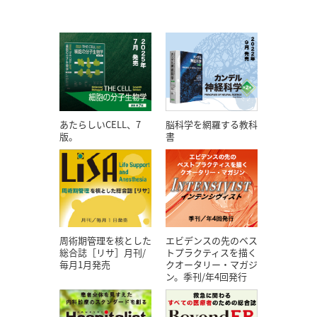
あたらしいCELL、7
脳科学を網羅する教科
版。
書
エビデンスの先のベス
周術期管理を核とした
トプラクティスを描く
総合誌［リサ］月刊/
クオータリー・マガジ
毎月1月発売
ン。季刊/年4回発行