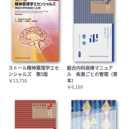
ストール精神薬理学エセ
総合内科病棟マニュア
ンシャルズ 第5版
ル 疾患ごとの管理（青
お買い物を続ける
カートへ進む
￥13,750
本）
￥6,160