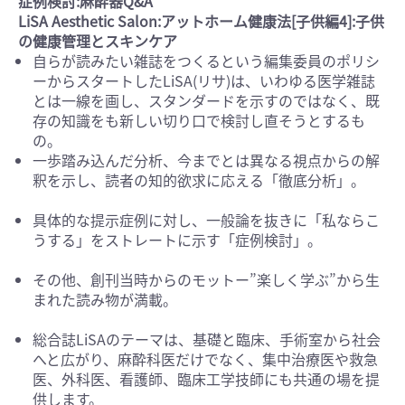
症例検討:麻酔器Q&A
LiSA Aesthetic Salon:アットホーム健康法[子供編4]:子供
の健康管理とスキンケア
自らが読みたい雑誌をつくるという編集委員のポリシ
ーからスタートしたLiSA(リサ)は、いわゆる医学雑誌
とは一線を画し、スタンダードを示すのではなく、既
存の知識をも新しい切り口で検討し直そうとするも
の。
一歩踏み込んだ分析、今までとは異なる視点からの解
釈を示し、読者の知的欲求に応える「徹底分析」。
具体的な提示症例に対し、一般論を抜きに「私ならこ
うする」をストレートに示す「症例検討」。
その他、創刊当時からのモットー”楽しく学ぶ”から生
まれた読み物が満載。
総合誌LiSAのテーマは、基礎と臨床、手術室から社会
へと広がり、麻酔科医だけでなく、集中治療医や救急
医、外科医、看護師、臨床工学技師にも共通の場を提
供します。