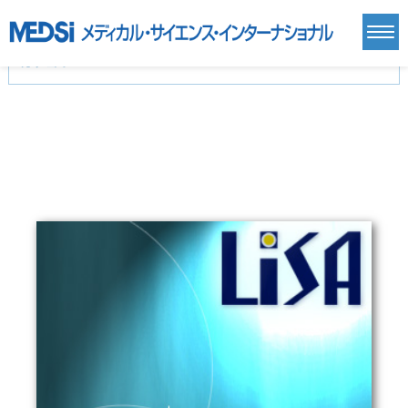
カテゴリー
新刊(直近6ヶ月)(24)
麻酔・集中治療・救急(284)
画像診断・放射線医学(98)
内科総合(27)
マニュアル(39)
医学生・研修医(258)
医学雑誌(585)
生命科学・関連書籍(38)
臨床医学:一般(359)
臨床医学:内科系(407)
臨床医学:外科系(249)
基礎医学(93)
基礎医学関連科学(80)
自然科学(25)
看護学(21)
医療技術(16)
歯科学(3)
栄養学(0)
薬学(7)
保健・体育(1)
衛生・公衆衛生学(14)
医学一般(91)
マルチメディア(0)