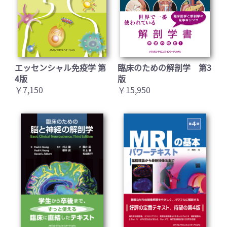
エッセンシャル免疫学 第
臨床のための解剖学 第3
4版
版
￥7,150
￥15,950