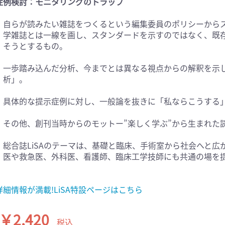
症例検討：モニタリングのトラップ
医学:内科系(407)
臨床医学:外科系(249)
自らが読みたい雑誌をつくるという編集委員のポリシーからスタ
科学(25)
看護学(21)
学雑誌とは一線を画し、スタンダードを示すのではなく、既
学(0)
薬学(7)
そうとするもの。
一般(91)
マルチメディア(0)
一歩踏み込んだ分析、今までとは異なる視点からの解釈を示
析」。
具体的な提示症例に対し、一般論を抜きに「私ならこうする
その他、創刊当時からのモットー”楽しく学ぶ”から生まれた
総合誌LiSAのテーマは、基礎と臨床、手術室から社会へと
医や救急医、外科医、看護師、臨床工学技師にも共通の場を
詳細情報が満載!LiSA特設ページはこちら
￥2,420
税込