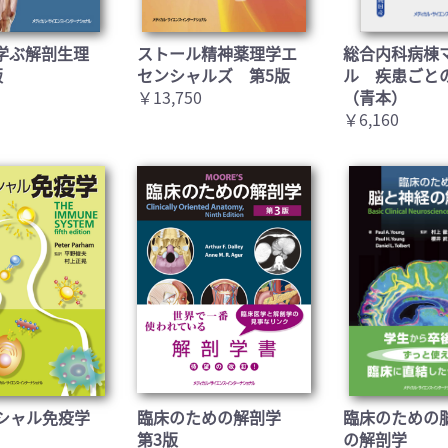
お買い物を続ける
カートへ進む
学ぶ解剖生理
ストール精神薬理学エ
総合内科病棟
版
センシャルズ 第5版
ル 疾患ごと
￥13,750
（青本）
￥6,160
シャル免疫学
臨床のための解剖学
臨床のための
第3版
の解剖学