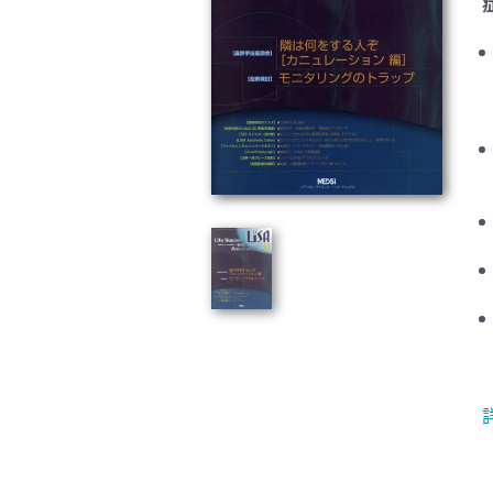
臨床医学:一般(359)
臨床
基礎医学関連科学(80)
自然
歯科学(3)
栄養
衛生・公衆衛生学(14)
医学