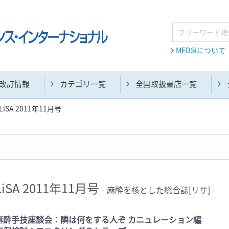
MEDSiについて
改訂情報
カテゴリ一覧
全国取扱書店一覧
LiSA 2011年11月号
麻酔・集中治療・救急(284)
画像診断・放射線医学(98)
LiSA 2011年11月号
- 麻酔を核とした総合誌[リサ] -
医学生・研修医(258)
医学雑誌(585)
麻酔手技座談会：隣は何をする人ぞ カニュレーション編