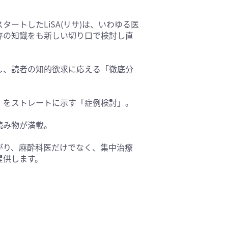
基礎医学(93)
ートしたLiSA(リサ)は、いわゆる医
医療技術(16)
存の知識をも新しい切り口で検討し直
保健・体育(1)
し、読者の知的欲求に応える「徹底分
」をストレートに示す「症例検討」。
読み物が満載。
広がり、麻酔科医だけでなく、集中治療
提供します。