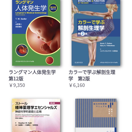
ラングマン人体発生学
カラーで学ぶ解剖生理
第12版
学 第2版
￥9,350
￥6,160