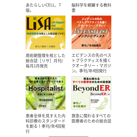
あたらしいCELL、7
脳科学を網羅する教科
版。
書
エビデンスの先のベス
周術期管理を核とした
トプラクティスを描く
総合誌［リサ］月刊/
クオータリー・マガジ
毎月1月発売
ン。季刊/年4回発行
患者全体を見すえた内
救急に関わるすべての
科診療のスタンダード
医療者のための総合誌
を創る！季刊/年4回発
行