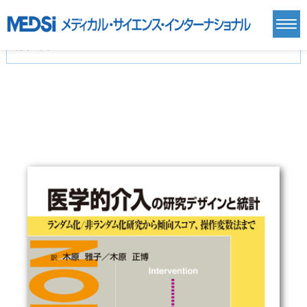
カテゴリー
新刊(直近6ヶ月)(24)
麻酔・集中治療・救急(284)
画像診断・放射線医学(98)
内科総合(27)
マニュアル(39)
医学生・研修医(258)
医学雑誌(585)
生命科学・関連書籍(38)
臨床医学:一般(359)
臨床医学:内科系(407)
臨床医学:外科系(249)
基礎医学(93)
基礎医学関連科学(80)
自然科学(25)
看護学(21)
医療技術(16)
歯科学(3)
栄養学(0)
薬学(7)
保健・体育(1)
衛生・公衆衛生学(14)
医学一般(91)
マルチメディア(0)