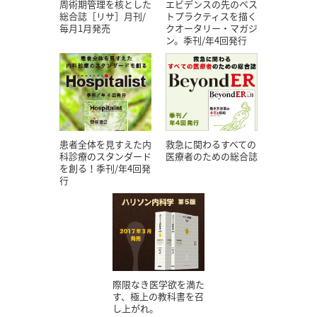
エビデンスの先のベス
周術期管理を核とした
トプラクティスを描く
総合誌［リサ］月刊/
クオータリー・マガジ
毎月1月発売
ン。季刊/年4回発行
患者全体を見すえた内
救急に関わるすべての
科診療のスタンダード
医療者のための総合誌
を創る！季刊/年4回発
行
際限なき医学欲を満た
す、極上の教科書を召
し上がれ。