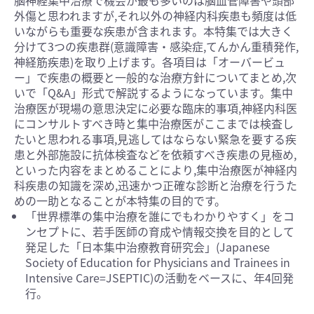
脳神経集中治療で機会が最も多いのは脳血管障害や頭部
外傷と思われますが,それ以外の神経内科疾患も頻度は低
いながらも重要な疾患が含まれます。本特集では大きく
分けて3つの疾患群(意識障害・感染症,てんかん重積発作,
神経筋疾患)を取り上げます。各項目は「オーバービュ
ー」で疾患の概要と一般的な治療方針についてまとめ,次
いで「Q&A」形式で解説するようになっています。集中
治療医が現場の意思決定に必要な臨床的事項,神経内科医
にコンサルトすべき時と集中治療医がここまでは検査し
たいと思われる事項,見逃してはならない緊急を要する疾
患と外部施設に抗体検査などを依頼すべき疾患の見極め,
といった内容をまとめることにより,集中治療医が神経内
科疾患の知識を深め,迅速かつ正確な診断と治療を行うた
めの一助となることが本特集の目的です。
「世界標準の集中治療を誰にでもわかりやすく」をコ
ンセプトに、若手医師の育成や情報交換を目的として
発足した「日本集中治療教育研究会」(Japanese
Society of Education for Physicians and Trainees in
Intensive Care=JSEPTIC)の活動をベースに、年4回発
行。