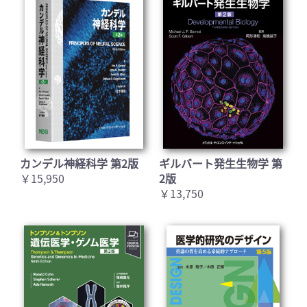
カンデル神経科学 第2版
ギルバート発生生物学 第
￥15,950
2版
￥13,750