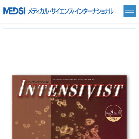
カテゴリー
新刊(直近6ヶ月)(24)
麻酔・集中治療・救急(284)
画像診断・放射線医学(98)
内科総合(27)
マニュアル(39)
医学生・研修医(258)
医学雑誌(585)
生命科学・関連書籍(38)
臨床医学:一般(359)
臨床医学:内科系(407)
臨床医学:外科系(249)
基礎医学(93)
基礎医学関連科学(80)
自然科学(25)
看護学(21)
医療技術(16)
歯科学(3)
栄養学(0)
薬学(7)
保健・体育(1)
衛生・公衆衛生学(14)
医学一般(91)
マルチメディア(0)