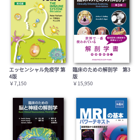
エッセンシャル免疫学 第
臨床のための解剖学 第3
4版
版
￥7,150
￥15,950