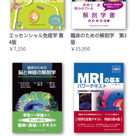
エッセンシャル免疫学 第
臨床のための解剖学 第3
4版
版
￥7,150
￥15,950