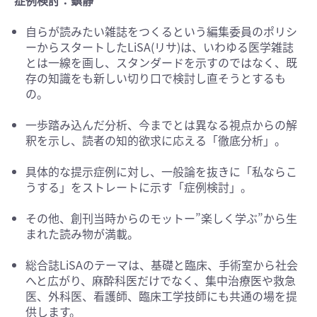
症例検討：鎮静
自らが読みたい雑誌をつくるという編集委員のポリシ
ーからスタートしたLiSA(リサ)は、いわゆる医学雑誌
とは一線を画し、スタンダードを示すのではなく、既
存の知識をも新しい切り口で検討し直そうとするも
の。
一歩踏み込んだ分析、今までとは異なる視点からの解
釈を示し、読者の知的欲求に応える「徹底分析」。
具体的な提示症例に対し、一般論を抜きに「私ならこ
うする」をストレートに示す「症例検討」。
その他、創刊当時からのモットー”楽しく学ぶ”から生
まれた読み物が満載。
総合誌LiSAのテーマは、基礎と臨床、手術室から社会
へと広がり、麻酔科医だけでなく、集中治療医や救急
医、外科医、看護師、臨床工学技師にも共通の場を提
供します。