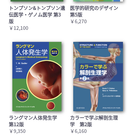
トンプソン&トンプソン遺
医学的研究のデザイン
伝医学・ゲノム医学 第3
第5版
版
￥6,270
￥12,100
ラングマン人体発生学
カラーで学ぶ解剖生理
第12版
学 第2版
￥9,350
￥6,160