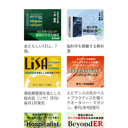
あたらしいCELL、7
脳科学を網羅する教科
版。
書
エビデンスの先のベス
周術期管理を核とした
トプラクティスを描く
総合誌［リサ］月刊/
クオータリー・マガジ
毎月1月発売
ン。季刊/年4回発行