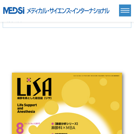
カテゴリー
新刊(直近6ヶ月)(24)
麻酔・集中治療・救急(284)
画像診断・放射線医学(98)
内科総合(27)
マニュアル(39)
医学生・研修医(258)
医学雑誌(585)
生命科学・関連書籍(38)
臨床医学:一般(359)
臨床医学:内科系(407)
臨床医学:外科系(249)
基礎医学(93)
基礎医学関連科学(80)
自然科学(25)
看護学(21)
医療技術(16)
歯科学(3)
栄養学(0)
薬学(7)
保健・体育(1)
衛生・公衆衛生学(14)
医学一般(91)
マルチメディア(0)