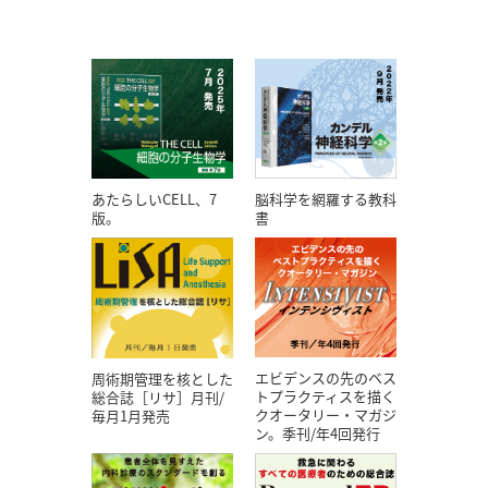
あたらしいCELL、7
脳科学を網羅する教科
版。
書
エビデンスの先のベス
周術期管理を核とした
トプラクティスを描く
総合誌［リサ］月刊/
クオータリー・マガジ
毎月1月発売
ン。季刊/年4回発行