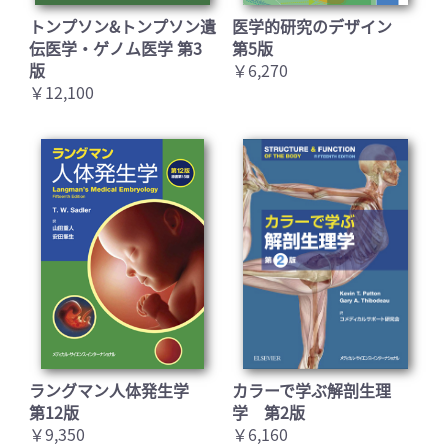
トンプソン&トンプソン遺
医学的研究のデザイン
伝医学・ゲノム医学 第3
第5版
版
￥6,270
￥12,100
ラングマン人体発生学
カラーで学ぶ解剖生理
第12版
学 第2版
￥9,350
￥6,160