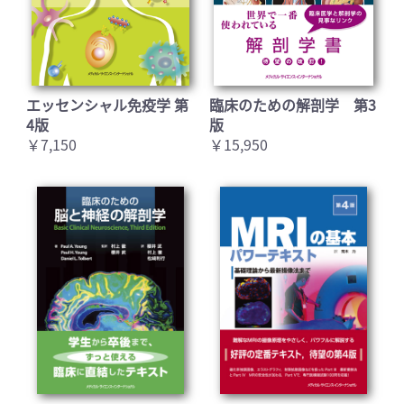
エッセンシャル免疫学 第
臨床のための解剖学 第3
4版
版
￥7,150
￥15,950