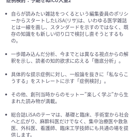
症例検討：予期せぬICU入室2
自らが読みたい雑誌をつくるという編集委員のポリシ
ーからスタートしたLiSA(リサ)は、いわゆる医学雑誌
とは一線を画し、スタンダードを示すのではなく、既
存の知識をも新しい切り口で検討し直そうとするも
の。
一歩踏み込んだ分析、今までとは異なる視点からの解
釈を示し、読者の知的欲求に応える「徹底分析」。
具体的な提示症例に対し、一般論を抜きに「私ならこ
うする」をストレートに示す「症例検討」。
その他、創刊当時からのモットー”楽しく学ぶ”から生
まれた読み物が満載。
総合誌LiSAのテーマは、基礎と臨床、手術室から社会
へと広がり、麻酔科医だけでなく、集中治療医や救急
医、外科医、看護師、臨床工学技師にも共通の場を提
供します。