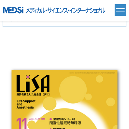
カテゴリー
新刊(直近6ヶ月)(23)
麻酔・集中治療・救急(284)
画像診断・放射線医学(98)
内科総合(27)
マニュアル(39)
医学生・研修医(258)
医学雑誌(585)
生命科学・関連書籍(38)
臨床医学:一般(359)
臨床医学:内科系(407)
臨床医学:外科系(249)
基礎医学(93)
基礎医学関連科学(80)
自然科学(25)
看護学(21)
医療技術(16)
歯科学(3)
栄養学(0)
薬学(7)
保健・体育(1)
衛生・公衆衛生学(14)
医学一般(91)
マルチメディア(0)