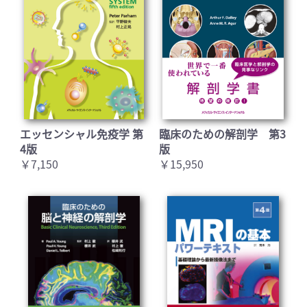
エッセンシャル免疫学 第
臨床のための解剖学 第3
4版
版
￥7,150
￥15,950