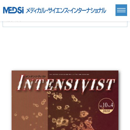
カテゴリー
新刊(直近6ヶ月)(24)
麻酔・集中治療・救急(284)
画像診断・放射線医学(98)
内科総合(27)
マニュアル(39)
医学生・研修医(258)
医学雑誌(585)
生命科学・関連書籍(38)
臨床医学:一般(359)
臨床医学:内科系(407)
臨床医学:外科系(249)
基礎医学(93)
基礎医学関連科学(80)
自然科学(25)
看護学(21)
医療技術(16)
歯科学(3)
栄養学(0)
薬学(7)
保健・体育(1)
衛生・公衆衛生学(14)
医学一般(91)
マルチメディア(0)