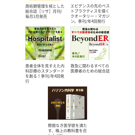
エビデンスの先のベス
周術期管理を核とした
トプラクティスを描く
総合誌［リサ］月刊/
クオータリー・マガジ
毎月1月発売
ン。季刊/年4回発行
患者全体を見すえた内
救急に関わるすべての
科診療のスタンダード
医療者のための総合誌
を創る！季刊/年4回発
行
際限なき医学欲を満た
す、極上の教科書を召