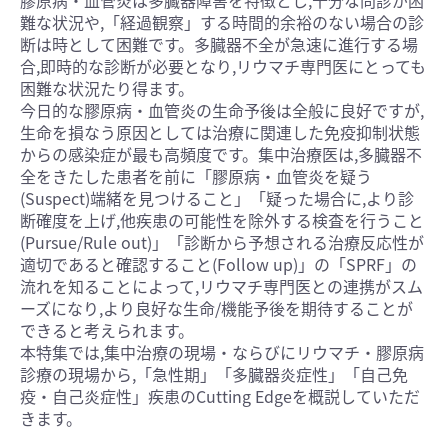
膠原病・血管炎は多臓器障害を特徴とし,十分な問診が困
難な状況や,「経過観察」する時間的余裕のない場合の診
断は時として困難です。多臓器不全が急速に進行する場
合,即時的な診断が必要となり,リウマチ専門医にとっても
困難な状況たり得ます。
今日的な膠原病・血管炎の生命予後は全般に良好ですが,
生命を損なう原因としては治療に関連した免疫抑制状態
からの感染症が最も高頻度です。集中治療医は,多臓器不
全をきたした患者を前に「膠原病・血管炎を疑う
(Suspect)端緒を見つけること」「疑った場合に,より診
断確度を上げ,他疾患の可能性を除外する検査を行うこと
(Pursue/Rule out)」「診断から予想される治療反応性が
適切であると確認すること(Follow up)」の「SPRF」の
流れを知ることによって,リウマチ専門医との連携がスム
ーズになり,より良好な生命/機能予後を期待することが
できると考えられます。
本特集では,集中治療の現場・ならびにリウマチ・膠原病
診療の現場から,「急性期」「多臓器炎症性」「自己免
疫・自己炎症性」疾患のCutting Edgeを概説していただ
きます。