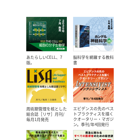
あたらしいCELL、7
脳科学を網羅する教科
版。
書
エビデンスの先のベス
周術期管理を核とした
トプラクティスを描く
総合誌［リサ］月刊/
クオータリー・マガジ
毎月1月発売
ン。季刊/年4回発行