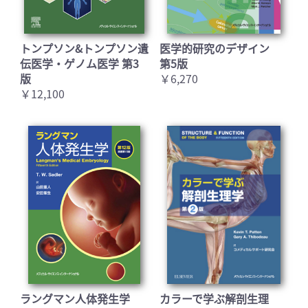
トンプソン&トンプソン遺
医学的研究のデザイン
伝医学・ゲノム医学 第3
第5版
版
￥6,270
￥12,100
ラングマン人体発生学
カラーで学ぶ解剖生理