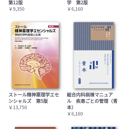
第12版
学 第2版
￥9,350
￥6,160
お買い物を続ける
カートへ進む
ストール精神薬理学エセ
総合内科病棟マニュア
ンシャルズ 第5版
ル 疾患ごとの管理（青
￥13,750
本）
￥6,160