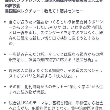
症例カンファレンス：重症大動脈弁狭窄症患者の人工骨
頭置換術
異国臨床レクチャー：教えて！酒井センセー
自らが読みたい雑誌をつくるという編集委員のポリシ
ーからスタートしたLiSA(リサ)は、いわゆる医学雑誌
とは一線を画し、スタンダードを示すのではなく、既
存の知識をも新しい切り口で検討し直そうとするも
の。
一歩踏み込んだ分析、今までとは異なる視点からの解
釈を示し、読者の知的欲求に応える「徹底分析」。
周囲の人に教えたくなる知識を、その道のスペシャリ
ストがズバリと解説する「快人快説」。
その他、創刊当時からのモットー”楽しく学ぶ”から生
まれた読み物が満載。
総合誌LiSAのテーマは、基礎と臨床、手術室から社会
へと広がり、麻酔科医だけでなく、集中治療医や救急