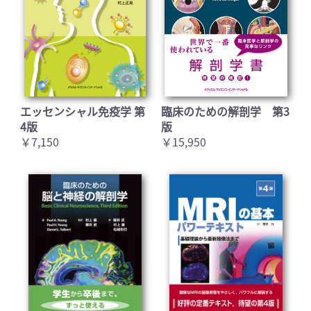
エッセンシャル免疫学 第
臨床のための解剖学 第3
4版
版
￥7,150
￥15,950