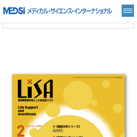
カテゴリー
新刊(直近6ヶ月)(23)
麻酔・集中治療・救急(284)
画像診断・放射線医学(98)
内科総合(27)
マニュアル(39)
医学生・研修医(258)
医学雑誌(585)
生命科学・関連書籍(38)
臨床医学:一般(359)
臨床医学:内科系(407)
臨床医学:外科系(249)
基礎医学(93)
基礎医学関連科学(80)
自然科学(25)
看護学(21)
医療技術(16)
歯科学(3)
栄養学(0)
薬学(7)
保健・体育(1)
衛生・公衆衛生学(14)
医学一般(91)
マルチメディア(0)