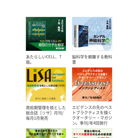
あたらしいCELL、7
脳科学を網羅する教科
版。
書
エビデンスの先のベス
周術期管理を核とした
トプラクティスを描く
総合誌［リサ］月刊/
クオータリー・マガジ
毎月1月発売
ン。季刊/年4回発行