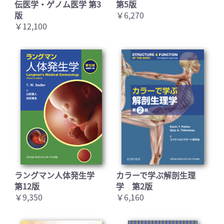
伝医学・ゲノム医学 第3
第5版
版
￥6,270
￥12,100
ラングマン人体発生学
カラーで学ぶ解剖生理
第12版
学 第2版
￥9,350
￥6,160