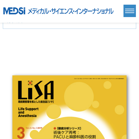
カテゴリー
新刊(直近6ヶ月)(24)
麻酔・集中治療・救急(284)
画像診断・放射線医学(98)
内科総合(27)
マニュアル(39)
医学生・研修医(258)
医学雑誌(585)
生命科学・関連書籍(38)
臨床医学:一般(359)
臨床医学:内科系(407)
臨床医学:外科系(249)
基礎医学(93)
基礎医学関連科学(80)
自然科学(25)
看護学(21)
医療技術(16)
歯科学(3)
栄養学(0)
薬学(7)
保健・体育(1)
衛生・公衆衛生学(14)
医学一般(91)
マルチメディア(0)