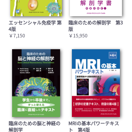
エッセンシャル免疫学 第
臨床のための解剖学 第3
4版
版
￥7,150
￥15,950
臨床のための脳と神経の
MRIの基本パワーテキス
解剖学
ト 第4版