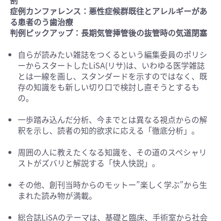
割
症例カンファレンス：悪性症候群既往とアレルギーがあ
る患者のう歯治療
判例ピックアップ：長期気管挿管後の抜管時の気道閉塞
自らが読みたい雑誌をつくるという編集委員のポリシ
ーからスタートしたLiSA(リサ)は、いわゆる医学雑誌
とは一線を画し、スタンダードを示すのではなく、既
存の知識をも新しい切り口で検討し直そうとするも
の。
一歩踏み込んだ分析、今までとは異なる視点からの解
釈を示し、読者の知的欲求に応える「徹底分析」。
周囲の人に教えたくなる知識を、その道のスペシャリ
ストがズバリと解説する「快人快説」。
その他、創刊当時からのモットー”楽しく学ぶ”から生
まれた読み物が満載。
総合誌LiSAのテーマは、基礎と臨床、手術室から社会