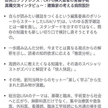
症例カンファレンス：CRT-D挿入患者の胃癌手術
異職交流インタビュー：建築家の考える病院設計
自らが読みたい雑誌をつくるという編集委員のポリシ
ーからスタートしたLiSA(リサ)は、いわゆる医学雑誌
とは一線を画し、スタンダードを示すのではなく、既
存の知識をも新しい切り口で検討し直そうとするも
の。
一歩踏み込んだ分析、今までとは異なる視点からの解
釈を示し、読者の知的欲求に応える「徹底分析」。
周囲の人に教えたくなる知識を、その道のスペシャリ
ストがズバリと解説する「快人快説」。
その他、創刊当時からのモットー”楽しく学ぶ”から生
まれた読み物が満載。
総合誌LiSAのテーマは、基礎と臨床、手術室から社会
へと広がり、麻酔科医だけでなく、集中治療医や救急
医、外科医、看護師、臨床工学技師にも共通の場を提