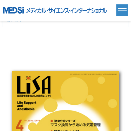
カテゴリー
新刊(直近6ヶ月)(23)
麻酔・集中治療・救急(284)
画像診断・放射線医学(98)
内科総合(27)
マニュアル(39)
医学生・研修医(258)
医学雑誌(585)
生命科学・関連書籍(38)
臨床医学:一般(359)
臨床医学:内科系(407)
臨床医学:外科系(249)
基礎医学(93)
基礎医学関連科学(80)
自然科学(25)
看護学(21)
医療技術(16)
歯科学(3)
栄養学(0)
薬学(7)
保健・体育(1)
衛生・公衆衛生学(14)
医学一般(91)
マルチメディア(0)