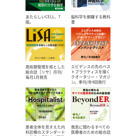
あたらしいCELL、7
脳科学を網羅する教科
版。
書
エビデンスの先のベス
周術期管理を核とした
トプラクティスを描く
総合誌［リサ］月刊/
クオータリー・マガジ
毎月1月発売
ン。季刊/年4回発行
患者全体を見すえた内
救急に関わるすべての
科診療のスタンダード
医療者のための総合誌