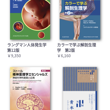
ラングマン人体発生学
カラーで学ぶ解剖生理
第12版
学 第2版
￥9,350
￥6,160