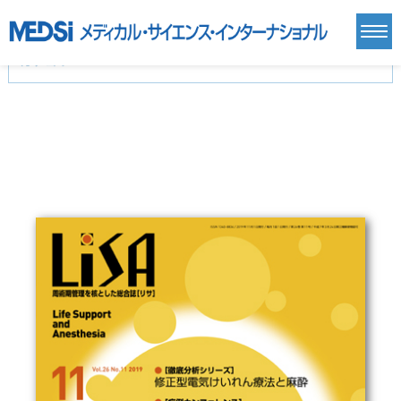
カテゴリー
新刊(直近6ヶ月)(24)
麻酔・集中治療・救急(284)
画像診断・放射線医学(98)
内科総合(27)
マニュアル(39)
医学生・研修医(258)
医学雑誌(585)
生命科学・関連書籍(38)
臨床医学:一般(359)
臨床医学:内科系(407)
臨床医学:外科系(249)
基礎医学(93)
基礎医学関連科学(80)
自然科学(25)
看護学(21)
医療技術(16)
歯科学(3)
栄養学(0)
薬学(7)
保健・体育(1)
衛生・公衆衛生学(14)
医学一般(91)
マルチメディア(0)