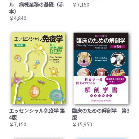
ル 病棟業務の基礎（赤
￥7,150
本）
￥4,840
エッセンシャル免疫学 第
臨床のための解剖学 第3
4版
版
￥7,150
￥15,950