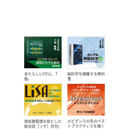
あたらしいCELL、7
脳科学を網羅する教科
版。
書
エビデンスの先のベス
周術期管理を核とした
トプラクティスを描く
総合誌［リサ］月刊/