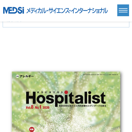
カテゴリー
新刊(直近6ヶ月)(24)
麻酔・集中治療・救急(284)
画像診断・放射線医学(98)
内科総合(27)
マニュアル(39)
医学生・研修医(258)
医学雑誌(585)
生命科学・関連書籍(38)
臨床医学:一般(359)
臨床医学:内科系(407)
臨床医学:外科系(249)
基礎医学(93)
基礎医学関連科学(80)
自然科学(25)
看護学(21)
医療技術(16)
歯科学(3)
栄養学(0)
薬学(7)
保健・体育(1)
衛生・公衆衛生学(14)
医学一般(91)
マルチメディア(0)