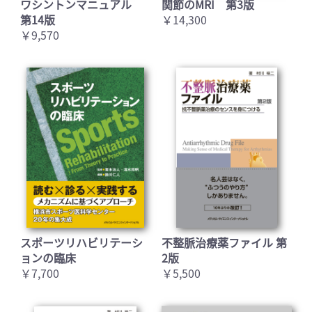
ワシントンマニュアル
関節のMRI 第3版
第14版
￥14,300
￥9,570
スポーツリハビリテーシ
不整脈治療薬ファイル 第
ョンの臨床
2版
￥7,700
￥5,500