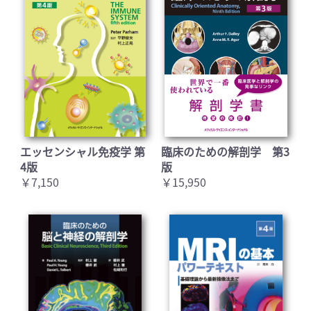
エッセンシャル免疫学 第
臨床のための解剖学 第3
4版
版
￥7,150
￥15,950