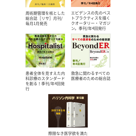
エビデンスの先のベス
周術期管理を核とした
トプラクティスを描く
総合誌［リサ］月刊/
クオータリー・マガジ
毎月1月発売
ン。季刊/年4回発行
患者全体を見すえた内
救急に関わるすべての
科診療のスタンダード
医療者のための総合誌
を創る！季刊/年4回発
行
際限なき医学欲を満た