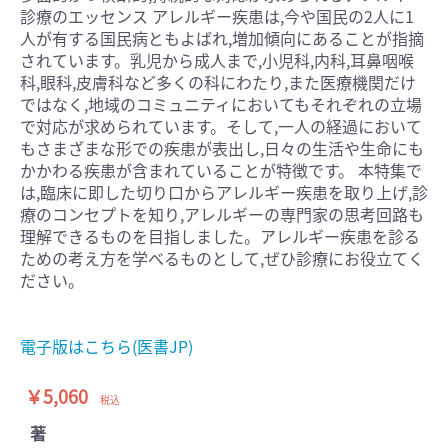
診療のエッセンス アレルギー疾患は,今や国民の2人に1
人が有する国民病ともよばれ,増加傾向にあることが指摘
されています。乳児から成人まで,小児科,内科,耳鼻咽喉
科,眼科,皮膚科など多くの科にわたり,また医療機関だけ
ではなく,地域のコミュニティにおいてもそれぞれの立場
で対応が求められています。そして,一人の経過において
もさまざまな形での疾患が表出し,日々の生活や生命にも
かかわる疾患が含まれていることが特徴です。 本特集で
は,臨床に即した切り口からアレルギー疾患を取り上げ,診
療のコンセプトを知り,アレルギーの専門家の思考回路も
理解できるものを目指しました。アレルギー疾患を診る
ための考え方を学べるものとして,ぜひ診療にお役立てく
ださい。
電子版はこちら(医書JP)
￥5,060
税込
著