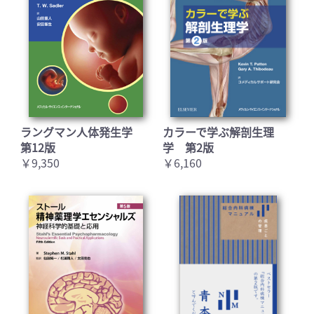
ラングマン人体発生学
カラーで学ぶ解剖生理
第12版
学 第2版
￥9,350
￥6,160