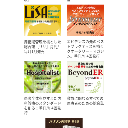
エビデンスの先のベス
周術期管理を核とした
トプラクティスを描く
総合誌［リサ］月刊/
クオータリー・マガジ
毎月1月発売
ン。季刊/年4回発行
患者全体を見すえた内
救急に関わるすべての
科診療のスタンダード
医療者のための総合誌
を創る！季刊/年4回発
行