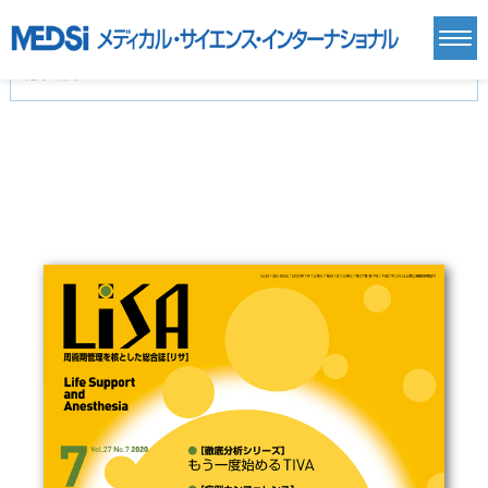
カテゴリー
新刊(直近6ヶ月)(24)
麻酔・集中治療・救急(284)
画像診断・放射線医学(98)
内科総合(27)
マニュアル(39)
医学生・研修医(258)
医学雑誌(585)
生命科学・関連書籍(38)
臨床医学:一般(359)
臨床医学:内科系(407)
臨床医学:外科系(249)
基礎医学(93)
基礎医学関連科学(80)
自然科学(25)
看護学(21)
医療技術(16)
歯科学(3)
栄養学(0)
薬学(7)
保健・体育(1)
衛生・公衆衛生学(14)
医学一般(91)
マルチメディア(0)