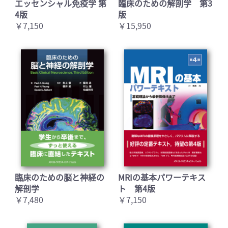
エッセンシャル免疫学 第
臨床のための解剖学 第3
4版
版
￥7,150
￥15,950
臨床のための脳と神経の
MRIの基本パワーテキス
解剖学
ト 第4版
￥7,480
￥7,150