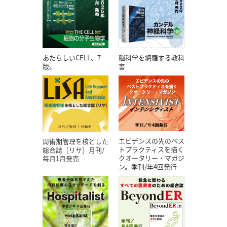
あたらしいCELL、7
脳科学を網羅する教科
版。
書
エビデンスの先のベス
周術期管理を核とした
トプラクティスを描く
総合誌［リサ］月刊/
クオータリー・マガジ
毎月1月発売
ン。季刊/年4回発行