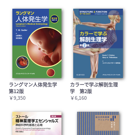
ラングマン人体発生学
カラーで学ぶ解剖生理
第12版
学 第2版
￥9,350
￥6,160