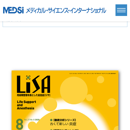
カテゴリー
新刊(直近6ヶ月)(24)
麻酔・集中治療・救急(284)
画像診断・放射線医学(98)
内科総合(27)
マニュアル(39)
医学生・研修医(258)
医学雑誌(585)
生命科学・関連書籍(38)
臨床医学:一般(359)
臨床医学:内科系(407)
臨床医学:外科系(249)
基礎医学(93)
基礎医学関連科学(80)
自然科学(25)
看護学(21)
医療技術(16)
歯科学(3)
栄養学(0)
薬学(7)
保健・体育(1)
衛生・公衆衛生学(14)
医学一般(91)
マルチメディア(0)