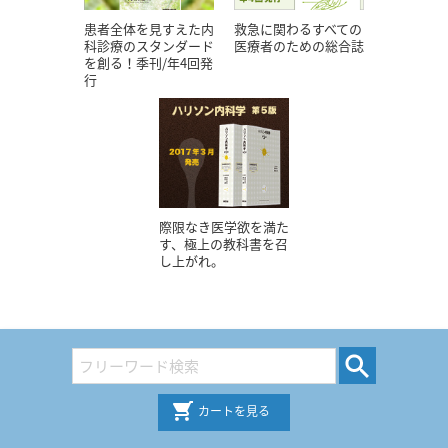
患者全体を見すえた内
救急に関わるすべての
科診療のスタンダード
医療者のための総合誌
を創る！季刊/年4回発
行
際限なき医学欲を満た
す、極上の教科書を召
し上がれ。
カートを見る