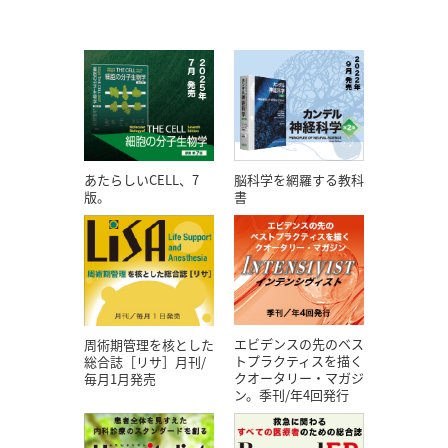
あたらしいCELL、7
脳科学を網羅する教科
版。
書
エビデンスの先のベス
周術期管理を核とした
トプラクティスを描く
総合誌［リサ］月刊/
クオータリー・マガジ
毎月1月発売
ン。季刊/年4回発行