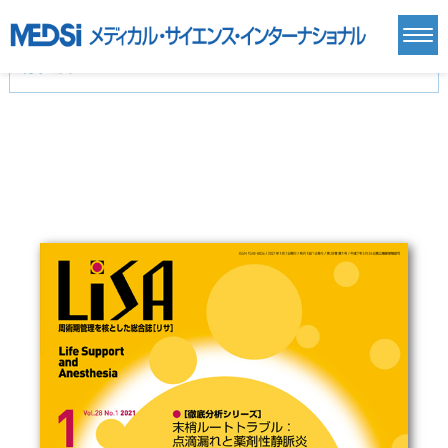
カテゴリー
新刊(直近6ヶ月)(24)
麻酔・集中治療・救急(284)
画像診断・放射線医学(98)
内科総合(27)
マニュアル(39)
医学生・研修医(258)
医学雑誌(585)
生命科学・関連書籍(38)
臨床医学:一般(359)
臨床医学:内科系(407)
臨床医学:外科系(249)
基礎医学(93)
基礎医学関連科学(80)
自然科学(25)
看護学(21)
医療技術(16)
歯科学(3)
栄養学(0)
薬学(7)
保健・体育(1)
衛生・公衆衛生学(14)
医学一般(91)
マルチメディア(0)