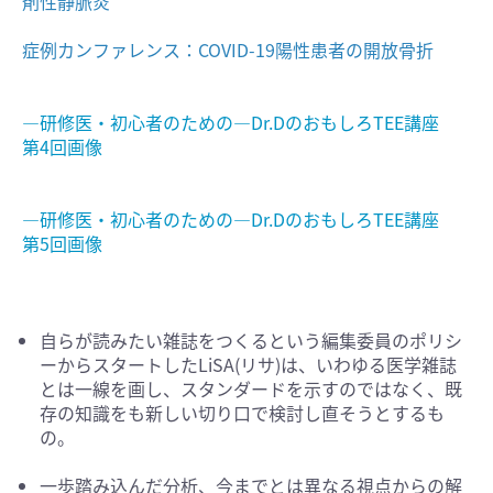
剤性静脈炎
症例カンファレンス：COVID-19陽性患者の開放骨折
―研修医・初心者のための―Dr.DのおもしろTEE講座
第4回画像
―研修医・初心者のための―Dr.DのおもしろTEE講座
第5回画像
自らが読みたい雑誌をつくるという編集委員のポリシ
ーからスタートしたLiSA(リサ)は、いわゆる医学雑誌
とは一線を画し、スタンダードを示すのではなく、既
存の知識をも新しい切り口で検討し直そうとするも
の。
一歩踏み込んだ分析、今までとは異なる視点からの解