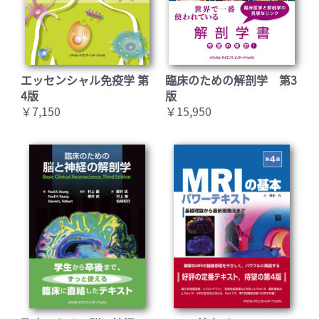
エッセンシャル免疫学 第
臨床のための解剖学 第3
4版
版
￥7,150
￥15,950