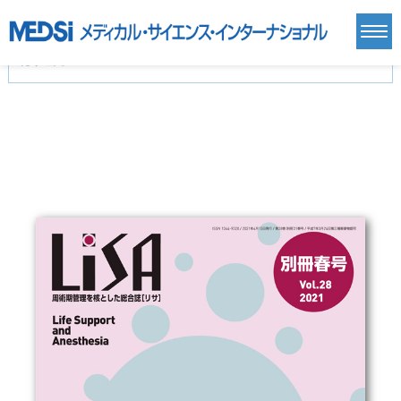
カテゴリー
新刊(直近6ヶ月)(24)
麻酔・集中治療・救急(284)
画像診断・放射線医学(98)
内科総合(27)
マニュアル(39)
医学生・研修医(258)
医学雑誌(585)
生命科学・関連書籍(38)
臨床医学:一般(359)
臨床医学:内科系(407)
臨床医学:外科系(249)
基礎医学(93)
基礎医学関連科学(80)
自然科学(25)
看護学(21)
医療技術(16)
歯科学(3)
栄養学(0)
薬学(7)
保健・体育(1)
衛生・公衆衛生学(14)
医学一般(91)
マルチメディア(0)