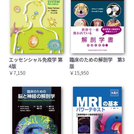
エッセンシャル免疫学 第
臨床のための解剖学 第3
4版
版
￥7,150
￥15,950