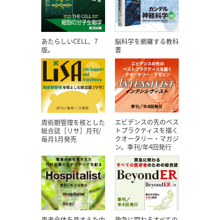
あたらしいCELL、7
脳科学を網羅する教科
版。
書
エビデンスの先のベス
周術期管理を核とした
トプラクティスを描く
総合誌［リサ］月刊/
クオータリー・マガジ
毎月1月発売
ン。季刊/年4回発行
患者全体を見すえた内
救急に関わるすべての