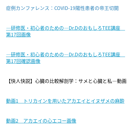
症例カンファレンス：COVID-19陽性患者の帝王切開
―研修医・初心者のための―Dr.DのおもしろTEE講座
第17回画像
―研修医・初心者のための―Dr.DのおもしろTEE講座
第17回確認画像
【快人快説】心臓の比較解剖学：サメと心臓と私―動画
動画1 トリカインを用いたアカエイとイヌザメの麻酔
動画2 アカエイの心エコー画像