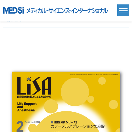
カテゴリー
新刊(直近6ヶ月)(23)
麻酔・集中治療・救急(284)
画像診断・放射線医学(98)
内科総合(27)
マニュアル(39)
医学生・研修医(258)
医学雑誌(585)
生命科学・関連書籍(38)
臨床医学:一般(359)
臨床医学:内科系(407)
臨床医学:外科系(249)
基礎医学(93)
基礎医学関連科学(80)
自然科学(25)
看護学(21)
医療技術(16)
歯科学(3)
栄養学(0)
薬学(7)
保健・体育(1)
衛生・公衆衛生学(14)
医学一般(91)
マルチメディア(0)