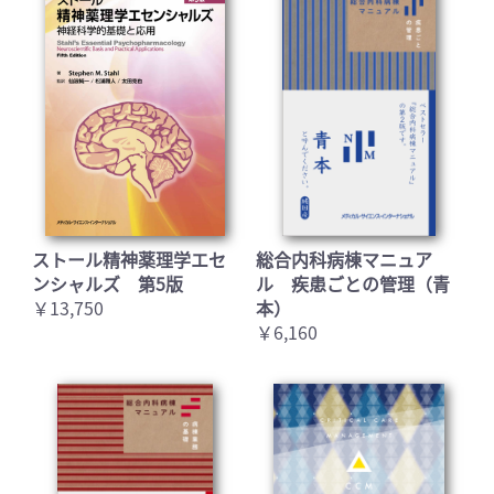
ストール精神薬理学エセ
総合内科病棟マニュア
お買い物を続ける
カートへ進む
ンシャルズ 第5版
ル 疾患ごとの管理（青
￥13,750
本）
￥6,160