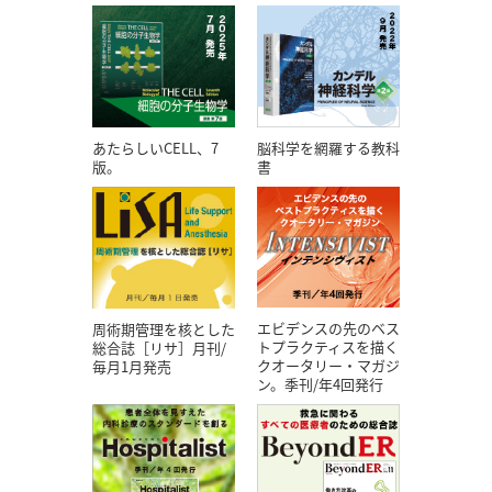
あたらしいCELL、7
脳科学を網羅する教科
版。
書
エビデンスの先のベス
周術期管理を核とした
トプラクティスを描く
総合誌［リサ］月刊/
クオータリー・マガジ
毎月1月発売
ン。季刊/年4回発行