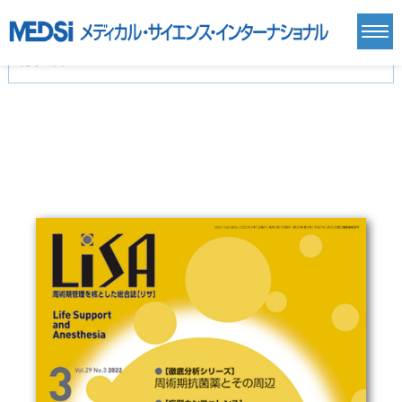
カテゴリー
新刊(直近6ヶ月)(24)
麻酔・集中治療・救急(284)
画像診断・放射線医学(98)
内科総合(27)
マニュアル(39)
医学生・研修医(258)
医学雑誌(585)
生命科学・関連書籍(38)
臨床医学:一般(359)
臨床医学:内科系(407)
臨床医学:外科系(249)
基礎医学(93)
基礎医学関連科学(80)
自然科学(25)
看護学(21)
医療技術(16)
歯科学(3)
栄養学(0)
薬学(7)
保健・体育(1)
衛生・公衆衛生学(14)
医学一般(91)
マルチメディア(0)