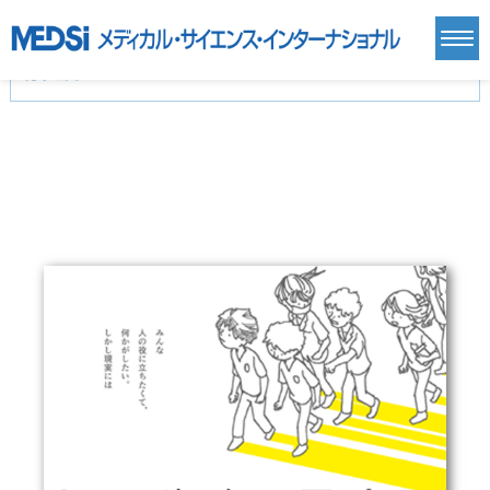
カテゴリー
新刊(直近6ヶ月)(24)
麻酔・集中治療・救急(284)
画像診断・放射線医学(98)
内科総合(27)
マニュアル(39)
医学生・研修医(258)
医学雑誌(585)
生命科学・関連書籍(38)
臨床医学:一般(359)
臨床医学:内科系(407)
臨床医学:外科系(249)
基礎医学(93)
基礎医学関連科学(80)
自然科学(25)
看護学(21)
医療技術(16)
歯科学(3)
栄養学(0)
薬学(7)
保健・体育(1)
衛生・公衆衛生学(14)
医学一般(91)
マルチメディア(0)