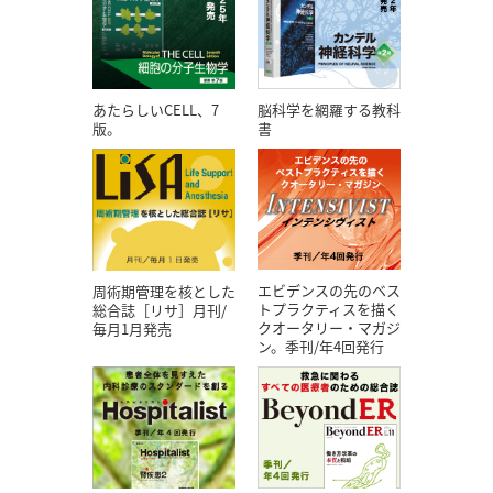
あたらしいCELL、7
脳科学を網羅する教科
版。
書
エビデンスの先のベス
周術期管理を核とした
トプラクティスを描く
総合誌［リサ］月刊/
クオータリー・マガジ
毎月1月発売
ン。季刊/年4回発行