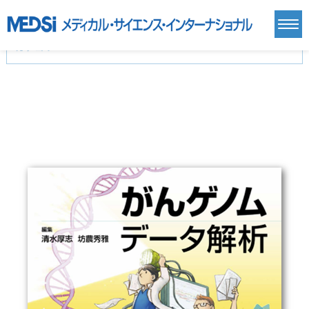
カテゴリー
新刊(直近6ヶ月)(24)
麻酔・集中治療・救急(284)
画像診断・放射線医学(98)
内科総合(27)
マニュアル(39)
医学生・研修医(258)
医学雑誌(585)
生命科学・関連書籍(38)
臨床医学:一般(359)
臨床医学:内科系(407)
臨床医学:外科系(249)
基礎医学(93)
基礎医学関連科学(80)
自然科学(25)
看護学(21)
医療技術(16)
歯科学(3)
栄養学(0)
薬学(7)
保健・体育(1)
衛生・公衆衛生学(14)
医学一般(91)
マルチメディア(0)