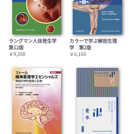
ラングマン人体発生学
カラーで学ぶ解剖生理
第12版
学 第2版
￥9,350
￥6,160