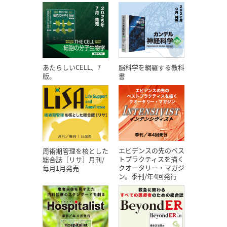
あたらしいCELL、7
脳科学を網羅する教科
版。
書
エビデンスの先のベス
周術期管理を核とした
トプラクティスを描く
総合誌［リサ］月刊/
クオータリー・マガジ
毎月1月発売
ン。季刊/年4回発行