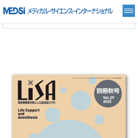
カテゴリー
新刊(直近6ヶ月)(24)
麻酔・集中治療・救急(284)
画像診断・放射線医学(98)
内科総合(27)
マニュアル(39)
医学生・研修医(258)
医学雑誌(585)
生命科学・関連書籍(38)
臨床医学:一般(359)
臨床医学:内科系(407)
臨床医学:外科系(249)
基礎医学(93)
基礎医学関連科学(80)
自然科学(25)
看護学(21)
医療技術(16)
歯科学(3)
栄養学(0)
薬学(7)
保健・体育(1)
衛生・公衆衛生学(14)
医学一般(91)
マルチメディア(0)