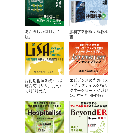
あたらしいCELL、7
脳科学を網羅する教科
版。
書
エビデンスの先のベス
周術期管理を核とした
トプラクティスを描く
総合誌［リサ］月刊/
クオータリー・マガジ
毎月1月発売
ン。季刊/年4回発行