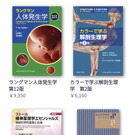
ラングマン人体発生学
カラーで学ぶ解剖生理
第12版
学 第2版
￥9,350
￥6,160