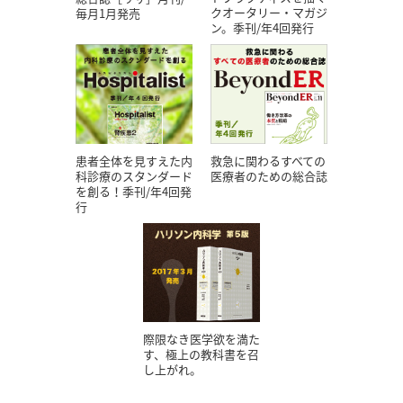
クオータリー・マガジ
毎月1月発売
ン。季刊/年4回発行
患者全体を見すえた内
救急に関わるすべての
科診療のスタンダード
医療者のための総合誌
を創る！季刊/年4回発
行
際限なき医学欲を満た
す、極上の教科書を召
し上がれ。