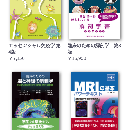
エッセンシャル免疫学 第
臨床のための解剖学 第3
4版
版
￥7,150
￥15,950