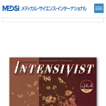
カテゴリー
新刊(直近6ヶ月)(24)
麻酔・集中治療・救急(284)
画像診断・放射線医学(98)
内科総合(27)
マニュアル(39)
医学生・研修医(258)
医学雑誌(585)
生命科学・関連書籍(38)
臨床医学:一般(359)
臨床医学:内科系(407)
臨床医学:外科系(249)
基礎医学(93)
基礎医学関連科学(80)
自然科学(25)
看護学(21)
医療技術(16)
歯科学(3)
栄養学(0)
薬学(7)
保健・体育(1)
衛生・公衆衛生学(14)
医学一般(91)
マルチメディア(0)