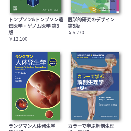
トンプソン&トンプソン遺
医学的研究のデザイン
お買い物を続ける
カートへ進む
伝医学・ゲノム医学 第3
第5版
版
￥6,270
￥12,100
ラングマン人体発生学
カラーで学ぶ解剖生理