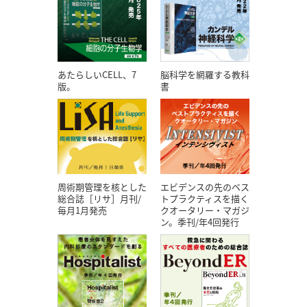
あたらしいCELL、7
脳科学を網羅する教科
版。
書
エビデンスの先のベス
周術期管理を核とした
トプラクティスを描く
総合誌［リサ］月刊/
クオータリー・マガジ
毎月1月発売
ン。季刊/年4回発行