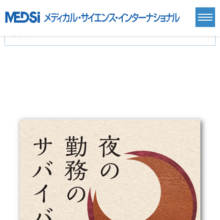
カテゴリー
新刊(直近6ヶ月)(24)
麻酔・集中治療・救急(284)
画像診断・放射線医学(98)
内科総合(27)
マニュアル(39)
医学生・研修医(258)
医学雑誌(585)
生命科学・関連書籍(38)
臨床医学:一般(359)
臨床医学:内科系(407)
臨床医学:外科系(249)
基礎医学(93)
基礎医学関連科学(80)
自然科学(25)
看護学(21)
医療技術(16)
歯科学(3)
栄養学(0)
薬学(7)
保健・体育(1)
衛生・公衆衛生学(14)
医学一般(91)
マルチメディア(0)