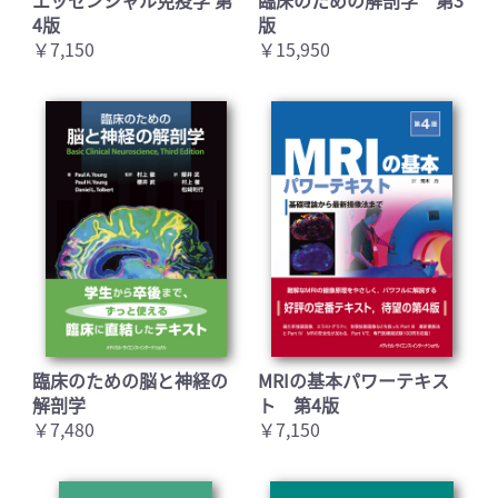
エッセンシャル免疫学 第
臨床のための解剖学 第3
4版
版
￥7,150
￥15,950
臨床のための脳と神経の
MRIの基本パワーテキス
解剖学
ト 第4版
￥7,480
￥7,150