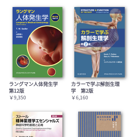
ラングマン人体発生学
カラーで学ぶ解剖生理
第12版
学 第2版
￥9,350
￥6,160