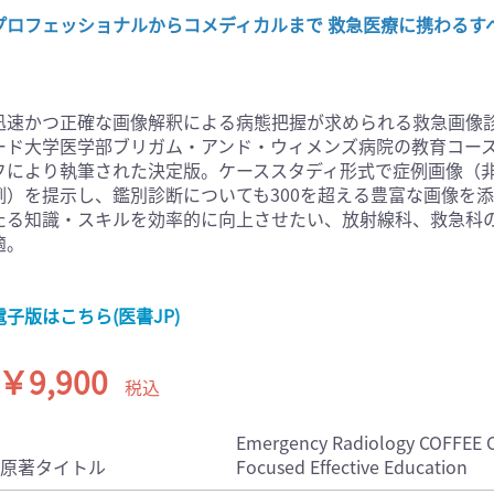
プロフェッショナルからコメディカルまで 救急医療に携わるす
医学:内科系(407)
臨床医学:外科系(249)
科学(25)
看護学(21)
学(0)
薬学(7)
迅速かつ正確な画像解釈による病態把握が求められる救急画像
一般(91)
マルチメディア(0)
ード大学医学部ブリガム・アンド・ウィメンズ病院の教育コー
フにより執筆された決定版。ケーススタディ形式で症例画像（非
例）を提示し、鑑別診断についても300を超える豊富な画像を
たる知識・スキルを効率的に向上させたい、放射線科、救急科
適。
電子版はこちら(医書JP)
￥9,900
税込
Emergency Radiology COFFEE C
原著タイトル
Focused Effective Education