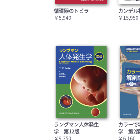
循環器のトビラ
カンデル
￥5,940
￥15,950
ラングマン人体発生
カラーで
学 第12版
学 第2
￥9,350
￥6,160