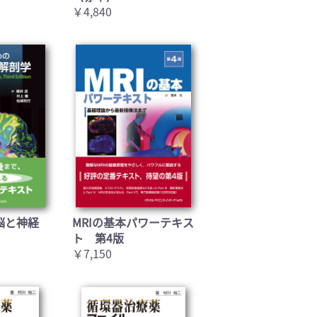
￥4,840
脳と神経
MRIの基本パワーテキス
ト 第4版
￥7,150