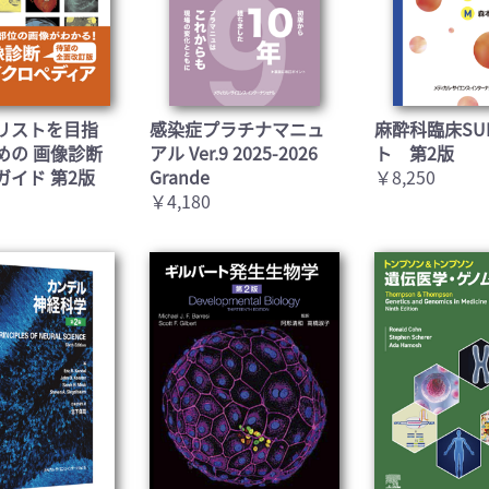
リストを目指
感染症プラチナマニュ
麻酔科臨床SU
めの 画像診断
アル Ver.9 2025-2026
ト 第2版
ガイド 第2版
Grande
￥8,250
￥4,180