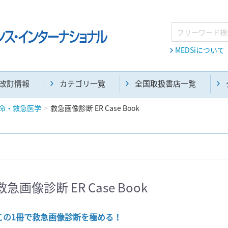
MEDSiについて
改訂情報
カテゴリ一覧
全国取扱書店一覧
命・救急医学
救急画像診断 ER Case Book
麻酔・集中治療・救急(284)
画像診断・放射線医学(98)
救急画像診断 ER Case Book
医学生・研修医(258)
医学雑誌(585)
この1冊で救急画像診断を極める！