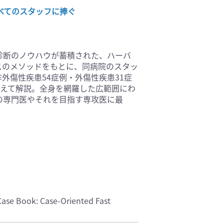
べてのスタッフに捧ぐ
基礎医学(93)
医療技術(16)
保健・体育(1)
診断のノウハウが蓄積された、ハーバ
スのメソッドをもとに、同病院のスタッ
外傷性疾患54症例・外傷性疾患31症
添えて解説。全身を網羅した広範囲にわ
の専門医やそれを目指す専攻医に最
ase Book: Case-Oriented Fast