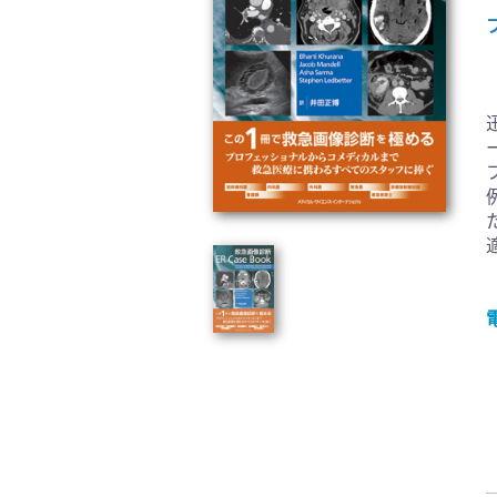
臨床医学:一般(359)
臨床
基礎医学関連科学(80)
自然
歯科学(3)
栄養
衛生・公衆衛生学(14)
医学