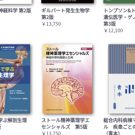
お買い物を続ける
カートへ進む
神経科学 第2版
ギルバート発生生物学
トンプソン&
第2版
遺伝医学・ゲ
￥13,750
第3版
￥12,100
学ぶ解剖生理
ストール精神薬理学エ
総合内科病棟
版
センシャルズ 第5版
ル 疾患ごと
￥13,750
（青本）