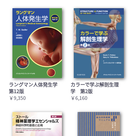
ラングマン人体発生学
カラーで学ぶ解剖生理
第12版
学 第2版
￥9,350
￥6,160