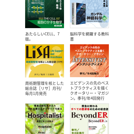
あたらしいCELL、7
脳科学を網羅する教科
版。
書
エビデンスの先のベス
周術期管理を核とした
トプラクティスを描く
総合誌［リサ］月刊/
クオータリー・マガジ
毎月1月発売
ン。季刊/年4回発行