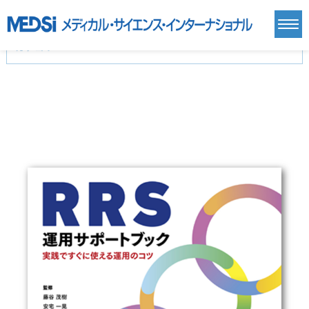
カテゴリー
新刊(直近6ヶ月)(24)
麻酔・集中治療・救急(284)
画像診断・放射線医学(98)
内科総合(27)
マニュアル(39)
医学生・研修医(258)
医学雑誌(585)
生命科学・関連書籍(38)
臨床医学:一般(359)
臨床医学:内科系(407)
臨床医学:外科系(249)
基礎医学(93)
基礎医学関連科学(80)
自然科学(25)
看護学(21)
医療技術(16)
歯科学(3)
栄養学(0)
薬学(7)
保健・体育(1)
衛生・公衆衛生学(14)
医学一般(91)
マルチメディア(0)