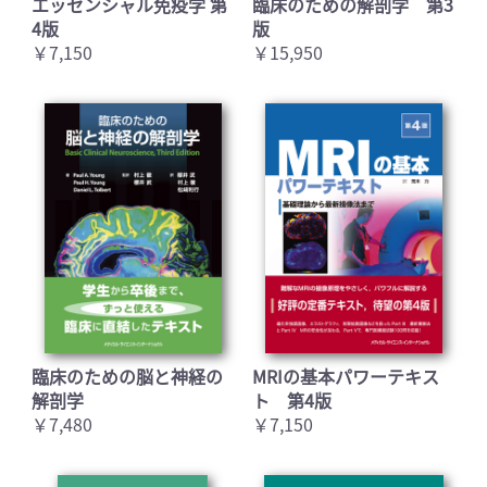
エッセンシャル免疫学 第
臨床のための解剖学 第3
4版
版
￥7,150
￥15,950
臨床のための脳と神経の
MRIの基本パワーテキス
解剖学
ト 第4版
￥7,480
￥7,150