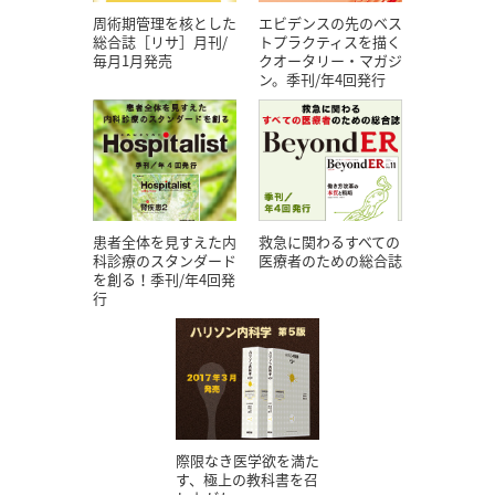
エビデンスの先のベス
周術期管理を核とした
トプラクティスを描く
総合誌［リサ］月刊/
クオータリー・マガジ
毎月1月発売
ン。季刊/年4回発行
患者全体を見すえた内
救急に関わるすべての
科診療のスタンダード
医療者のための総合誌
を創る！季刊/年4回発
行
際限なき医学欲を満た
す、極上の教科書を召