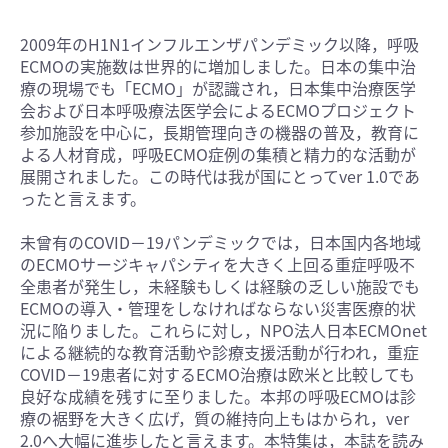
2009年のH1N1インフルエンザパンデミック以降，呼吸
ECMOの実施数は世界的に増加しました。日本の集中治
療の現場でも「ECMO」が認識され，日本集中治療医学
会および日本呼吸療法医学会によるECMOプロジェクト
参加施設を中心に，長期管理向きの機器の普及，教育に
よる人材育成，呼吸ECMO症例の集積と精力的な活動が
展開されました。この時代は我が国にとってver 1.0であ
ったと言えます。
未曾有のCOVID−19パンデミックでは，日本国内各地域
のECMOサージキャパシティを大きく上回る重症呼吸不
全患者が発生し，未経験もしくは経験の乏しい施設でも
ECMOの導入・管理をしなければならない災害医療的状
況に陥りました。これらに対し，NPO法人日本ECMOnet
による継続的な教育活動や診療支援活動が行われ，重症
COVID−19患者に対するECMO治療は欧米と比較しても
良好な成績を残すに至りました。本邦の呼吸ECMOは診
療の裾野を大きく広げ，質の維持向上もはかられ，ver
2.0へ大幅に進歩したと言えます。本特集は，本誌を読み