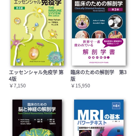
エッセンシャル免疫学 第
臨床のための解剖学 第3
4版
版
￥7,150
￥15,950