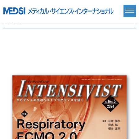
カテゴリー
新刊(直近6ヶ月)(24)
麻酔・集中治療・救急(284)
画像診断・放射線医学(98)
内科総合(27)
マニュアル(39)
医学生・研修医(258)
医学雑誌(585)
生命科学・関連書籍(38)
臨床医学:一般(359)
臨床医学:内科系(407)
臨床医学:外科系(249)
基礎医学(93)
基礎医学関連科学(80)
自然科学(25)
看護学(21)
医療技術(16)
歯科学(3)
栄養学(0)
薬学(7)
保健・体育(1)
衛生・公衆衛生学(14)
医学一般(91)
マルチメディア(0)