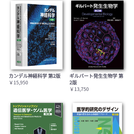
カンデル神経科学 第2版
ギルバート発生生物学 第
￥15,950
2版
￥13,750