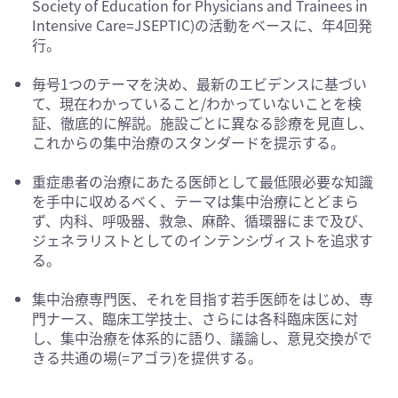
Society of Education for Physicians and Trainees in
Intensive Care=JSEPTIC)の活動をベースに、年4回発
行。
毎号1つのテーマを決め、最新のエビデンスに基づい
て、現在わかっていること/わかっていないことを検
証、徹底的に解説。施設ごとに異なる診療を見直し、
これからの集中治療のスタンダードを提示する。
重症患者の治療にあたる医師として最低限必要な知識
を手中に収めるべく、テーマは集中治療にとどまら
ず、内科、呼吸器、救急、麻酔、循環器にまで及び、
ジェネラリストとしてのインテンシヴィストを追求す
る。
集中治療専門医、それを目指す若手医師をはじめ、専
門ナース、臨床工学技士、さらには各科臨床医に対
し、集中治療を体系的に語り、議論し、意見交換がで
きる共通の場(=アゴラ)を提供する。