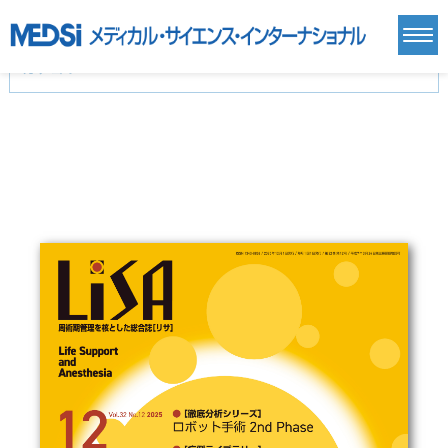
カテゴリー
新刊(直近6ヶ月)(24)
麻酔・集中治療・救急(284)
画像診断・放射線医学(98)
内科総合(27)
マニュアル(39)
医学生・研修医(258)
医学雑誌(585)
生命科学・関連書籍(38)
臨床医学:一般(359)
臨床医学:内科系(407)
臨床医学:外科系(249)
基礎医学(93)
基礎医学関連科学(80)
自然科学(25)
看護学(21)
医療技術(16)
歯科学(3)
栄養学(0)
薬学(7)
保健・体育(1)
衛生・公衆衛生学(14)
医学一般(91)
マルチメディア(0)