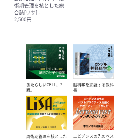
術期管理を核とした総
合誌[リサ] -
2,500円
あたらしいCELL、7
脳科学を網羅する教科
版。
書
エビデンスの先のベス
周術期管理を核とした