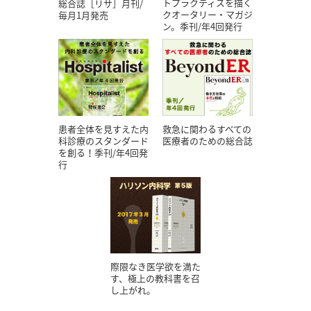
トプラクティスを描く
総合誌［リサ］月刊/
クオータリー・マガジ
毎月1月発売
ン。季刊/年4回発行
患者全体を見すえた内
救急に関わるすべての
科診療のスタンダード
医療者のための総合誌
を創る！季刊/年4回発
行
際限なき医学欲を満た
す、極上の教科書を召
し上がれ。