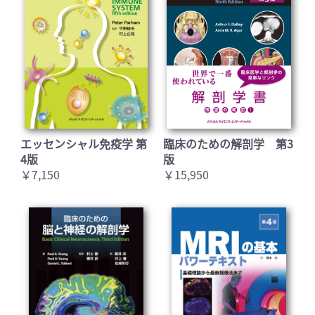
エッセンシャル免疫学 第
臨床のための解剖学 第3
4版
版
￥7,150
￥15,950