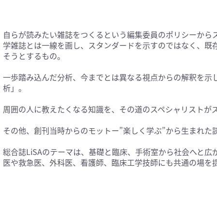
科学(25)
看護学(21)
学(0)
薬学(7)
自らが読みたい雑誌をつくるという編集委員のポリシーからスタ
一般(91)
マルチメディア(0)
学雑誌とは一線を画し、スタンダードを示すのではなく、既
そうとするもの。
一歩踏み込んだ分析、今までとは異なる視点からの解釈を示
析」。
周囲の人に教えたくなる知識を、その道のスペシャリストが
その他、創刊当時からのモットー”楽しく学ぶ”から生まれた
総合誌LiSAのテーマは、基礎と臨床、手術室から社会へと
医や救急医、外科医、看護師、臨床工学技師にも共通の場を