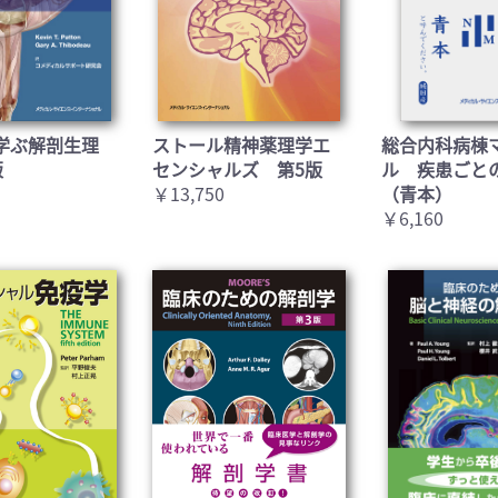
学ぶ解剖生理
ストール精神薬理学エ
総合内科病棟
版
センシャルズ 第5版
ル 疾患ごと
￥13,750
（青本）
￥6,160