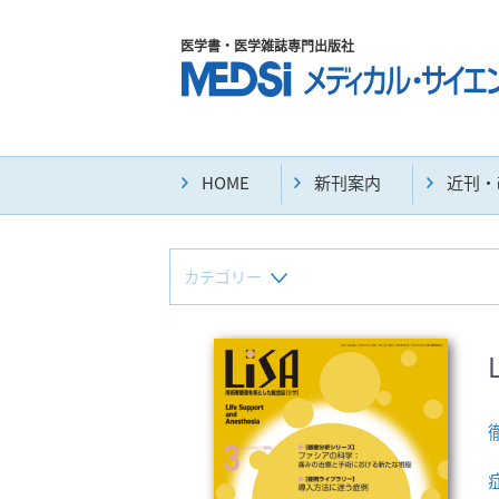
医学書・医学雑誌専門出版社
HOME
新刊案内
近刊・
カテゴリー
新刊(直近6ヶ月)(24)
マニュアル(39)
臨床医学:一般(359)
臨床