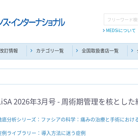
MEDSiについて
改訂情報
カテゴリ一覧
全国取扱書店一覧
麻酔・集中治療・救急(284)
画像診断・放射線医学(98)
LiSA 2026年3月号 - 周術期管理を核とした
医学生・研修医(258)
医学雑誌(585)
徹底分析シリーズ：ファシアの科学：痛みの治療と手術におけ
症例ライブラリー：導入方法に迷う症例
医学:内科系(407)
臨床医学:外科系(249)