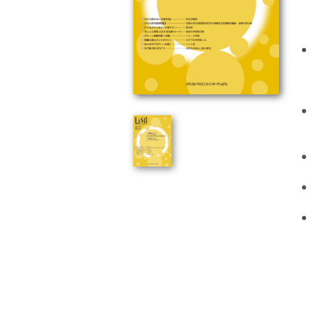
基礎医学関連科学(80)
自然
歯科学(3)
栄養
衛生・公衆衛生学(14)
医学