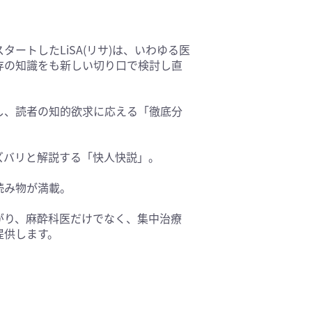
医療技術(16)
保健・体育(1)
ートしたLiSA(リサ)は、いわゆる医
存の知識をも新しい切り口で検討し直
し、読者の知的欲求に応える「徹底分
ズバリと解説する「快人快説」。
読み物が満載。
広がり、麻酔科医だけでなく、集中治療
提供します。