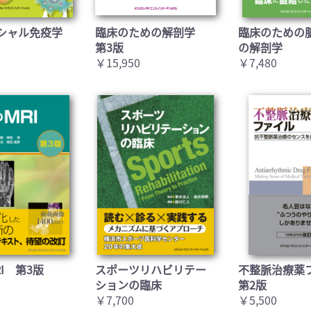
シャル免疫学
臨床のための解剖学
臨床のための
第3版
の解剖学
￥15,950
￥7,480
I 第3版
スポーツリハビリテー
不整脈治療薬
ションの臨床
第2版
￥7,700
￥5,500