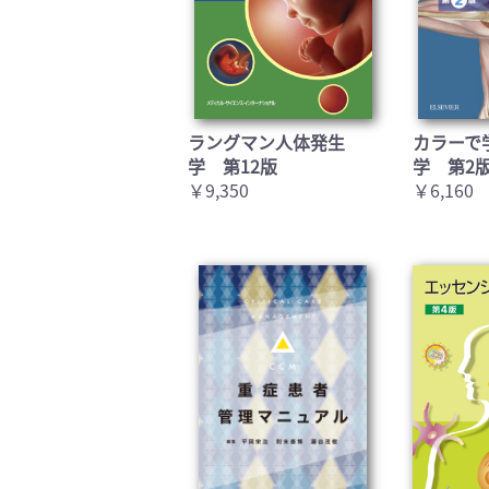
ラングマン人体発生
カラーで
学 第12版
学 第2
￥9,350
￥6,160