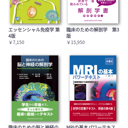
エッセンシャル免疫学 第
臨床のための解剖学 第3
4版
版
￥7,150
￥15,950
臨床のための脳と神経の
MRIの基本パワーテキス