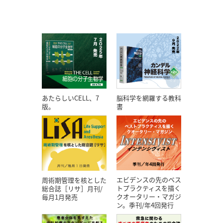
あたらしいCELL、7
脳科学を網羅する教科
版。
書
エビデンスの先のベス
周術期管理を核とした
トプラクティスを描く
総合誌［リサ］月刊/
クオータリー・マガジ
毎月1月発売
ン。季刊/年4回発行