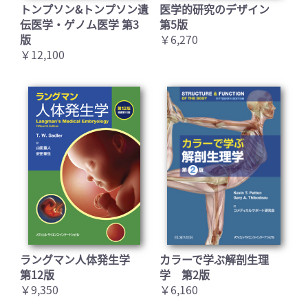
トンプソン&トンプソン遺
医学的研究のデザイン
伝医学・ゲノム医学 第3
第5版
版
￥6,270
￥12,100
ラングマン人体発生学
カラーで学ぶ解剖生理
第12版
学 第2版
￥9,350
￥6,160