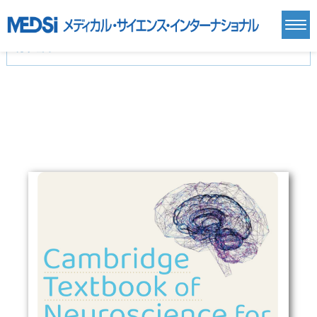
カテゴリー
新刊(直近6ヶ月)(24)
麻酔・集中治療・救急(284)
画像診断・放射線医学(98)
内科総合(27)
マニュアル(39)
医学生・研修医(258)
医学雑誌(585)
生命科学・関連書籍(38)
臨床医学:一般(359)
臨床医学:内科系(407)
臨床医学:外科系(249)
基礎医学(93)
基礎医学関連科学(80)
自然科学(25)
看護学(21)
医療技術(16)
歯科学(3)
栄養学(0)
薬学(7)
保健・体育(1)
衛生・公衆衛生学(14)
医学一般(91)
マルチメディア(0)