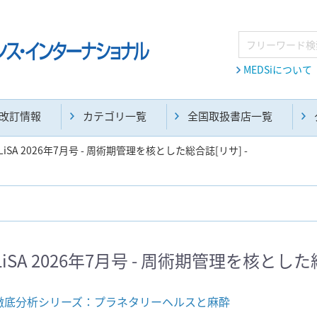
MEDSiについて
改訂情報
カテゴリ一覧
全国取扱書店一覧
LiSA 2026年7月号 - 周術期管理を核とした総合誌[リサ] -
麻酔・集中治療・救急(284)
画像診断・放射線医学(98)
LiSA 2026年7月号 - 周術期管理を核とした
医学生・研修医(258)
医学雑誌(585)
徹底分析シリーズ：プラネタリーヘルスと麻酔