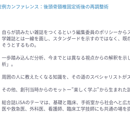
症例カンファレンス：後頭骨頸椎固定術後の再調整術
医学:内科系(407)
臨床医学:外科系(249)
科学(25)
看護学(21)
学(0)
薬学(7)
自らが読みたい雑誌をつくるという編集委員のポリシーからスタ
一般(91)
マルチメディア(0)
学雑誌とは一線を画し、スタンダードを示すのではなく、既
そうとするもの。
一歩踏み込んだ分析、今までとは異なる視点からの解釈を示
析」。
周囲の人に教えたくなる知識を、その道のスペシャリストが
その他、創刊当時からのモットー”楽しく学ぶ”から生まれた
総合誌LiSAのテーマは、基礎と臨床、手術室から社会へと
医や救急医、外科医、看護師、臨床工学技師にも共通の場を