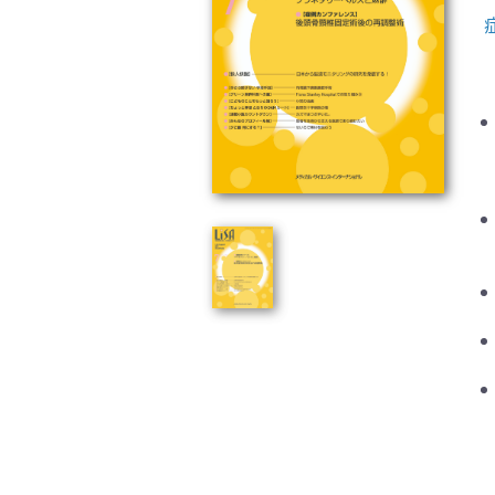
臨床医学:一般(359)
臨床
基礎医学関連科学(80)
自然
歯科学(3)
栄養
衛生・公衆衛生学(14)
医学