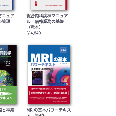
マニュア
総合内科病棟マニュア
の管理
ル 病棟業務の基礎
（赤本）
￥4,840
脳と神経
MRIの基本パワーテキス
ト 第4版