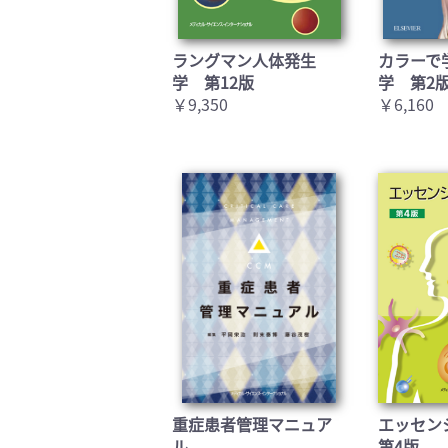
ラングマン人体発生
カラーで
学 第12版
学 第2
￥9,350
￥6,160
重症患者管理マニュア
エッセン
ル
第4版