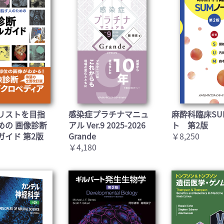
リストを目指
感染症プラチナマニュ
麻酔科臨床SU
めの 画像診断
アル Ver.9 2025-2026
ト 第2版
ガイド 第2版
Grande
￥8,250
￥4,180