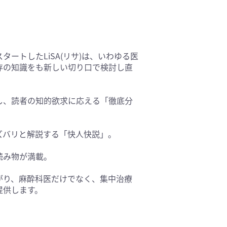
基礎医学(93)
医療技術(16)
保健・体育(1)
ートしたLiSA(リサ)は、いわゆる医
存の知識をも新しい切り口で検討し直
し、読者の知的欲求に応える「徹底分
ズバリと解説する「快人快説」。
読み物が満載。
広がり、麻酔科医だけでなく、集中治療
提供します。