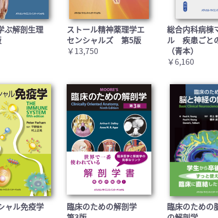
学ぶ解剖生理
ストール精神薬理学エ
総合内科病棟
版
センシャルズ 第5版
ル 疾患ごと
￥13,750
（青本）
￥6,160
シャル免疫学
臨床のための解剖学
臨床のための
第3版
の解剖学