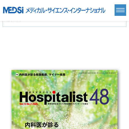
カテゴリー
新刊(直近6ヶ月)(24)
麻酔・集中治療・救急(284)
画像診断・放射線医学(98)
内科総合(27)
マニュアル(39)
医学生・研修医(258)
医学雑誌(585)
生命科学・関連書籍(38)
臨床医学:一般(359)
臨床医学:内科系(407)
臨床医学:外科系(249)
基礎医学(93)
基礎医学関連科学(80)
自然科学(25)
看護学(21)
医療技術(16)
歯科学(3)
栄養学(0)
薬学(7)
保健・体育(1)
衛生・公衆衛生学(14)
医学一般(91)
マルチメディア(0)