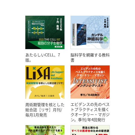
あたらしいCELL、7
脳科学を網羅する教科
版。
書
エビデンスの先のベス
周術期管理を核とした
トプラクティスを描く
総合誌［リサ］月刊/
クオータリー・マガジ
毎月1月発売
ン。季刊/年4回発行