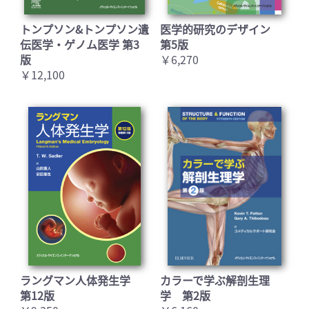
トンプソン&トンプソン遺
医学的研究のデザイン
伝医学・ゲノム医学 第3
第5版
版
￥6,270
￥12,100
ラングマン人体発生学
カラーで学ぶ解剖生理
第12版
学 第2版