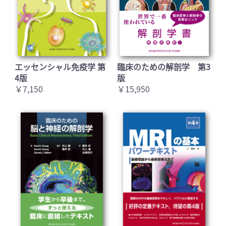
エッセンシャル免疫学 第
臨床のための解剖学 第3
4版
版
￥7,150
￥15,950