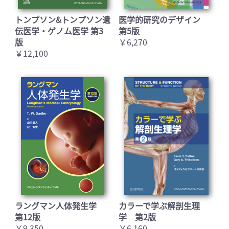
トンプソン&トンプソン遺
医学的研究のデザイン
伝医学・ゲノム医学 第3
第5版
版
￥6,270
￥12,100
ラングマン人体発生学
カラーで学ぶ解剖生理
第12版
学 第2版
￥9,350
￥6,160