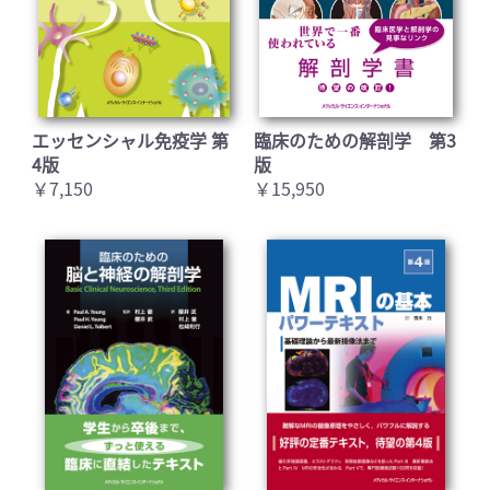
エッセンシャル免疫学 第
臨床のための解剖学 第3
4版
版
￥7,150
￥15,950