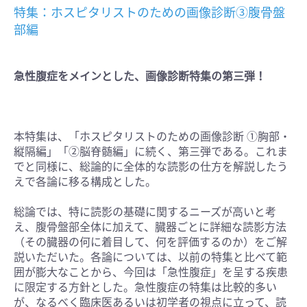
特集：ホスピタリストのための画像診断③腹骨盤
部編
急性腹症をメインとした、画像診断特集の第三弾！
本特集は、「ホスピタリストのための画像診断 ①胸部・
縦隔編」「②脳脊髄編」に続く、第三弾である。これま
でと同様に、総論的に全体的な読影の仕方を解説したう
えで各論に移る構成とした。
総論では、特に読影の基礎に関するニーズが高いと考
え、腹骨盤部全体に加えて、臓器ごとに詳細な読影方法
（その臓器の何に着目して、何を評価するのか）をご解
説いただいた。各論については、以前の特集と比べて範
囲が膨大なことから、今回は「急性腹症」を呈する疾患
に限定する方針とした。急性腹症の特集は比較的多い
が、なるべく臨床医あるいは初学者の視点に立って、読