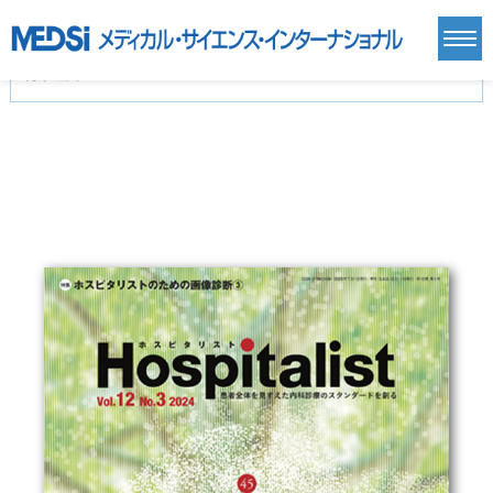
カテゴリー
新刊(直近6ヶ月)(24)
麻酔・集中治療・救急(284)
画像診断・放射線医学(98)
内科総合(27)
マニュアル(39)
医学生・研修医(258)
医学雑誌(585)
生命科学・関連書籍(38)
臨床医学:一般(359)
臨床医学:内科系(407)
臨床医学:外科系(249)
基礎医学(93)
基礎医学関連科学(80)
自然科学(25)
看護学(21)
医療技術(16)
歯科学(3)
栄養学(0)
薬学(7)
保健・体育(1)
衛生・公衆衛生学(14)
医学一般(91)
マルチメディア(0)