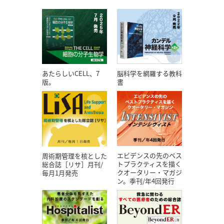
あたらしいCELL、7
脳科学を網羅する教科
版。
書
エビデンスの先のベス
周術期管理を核とした
トプラクティスを描く
総合誌［リサ］月刊/
クオータリー・マガジ
毎月1月発売
ン。季刊/年4回発行