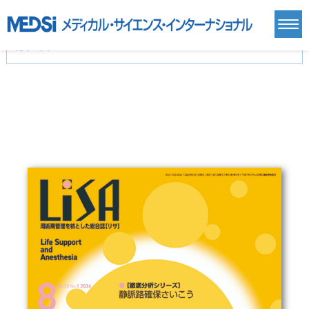
カテゴリー
新刊(直近6ヶ月)(24)
麻酔・集中治療・救急(284)
画像診断・放射線医学(98)
内科総合(27)
マニュアル(39)
医学生・研修医(258)
医学雑誌(585)
生命科学・関連書籍(38)
臨床医学:一般(359)
臨床医学:内科系(407)
臨床医学:外科系(249)
基礎医学(93)
基礎医学関連科学(80)
自然科学(25)
看護学(21)
医療技術(16)
歯科学(3)
栄養学(0)
薬学(7)
保健・体育(1)
衛生・公衆衛生学(14)
医学一般(91)
マルチメディア(0)