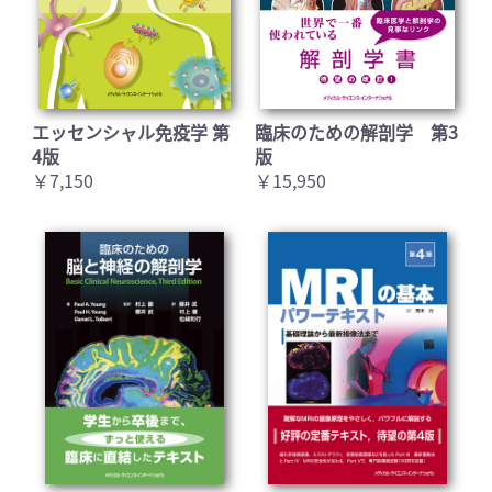
エッセンシャル免疫学 第
臨床のための解剖学 第3
4版
版
￥7,150
￥15,950